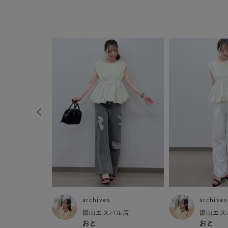
archives
archives
パ
郡山エスパル店
郡山エス
おと
おと