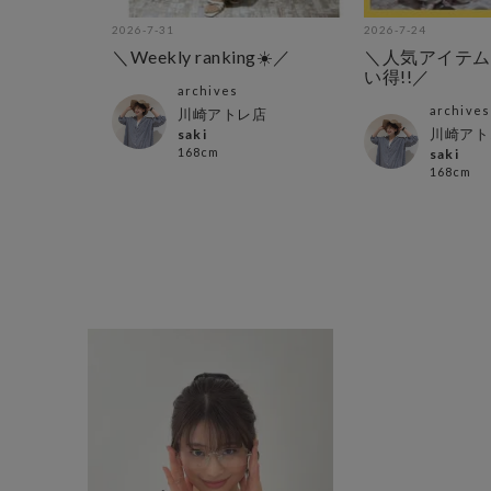
2026-7-31
2026-7-24
＼Weekly ranking☀️／
＼人気アイテム
い得!!／
archives
archives
川崎アトレ店
川崎アト
saki
168cm
saki
168cm