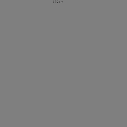
152cm
163c