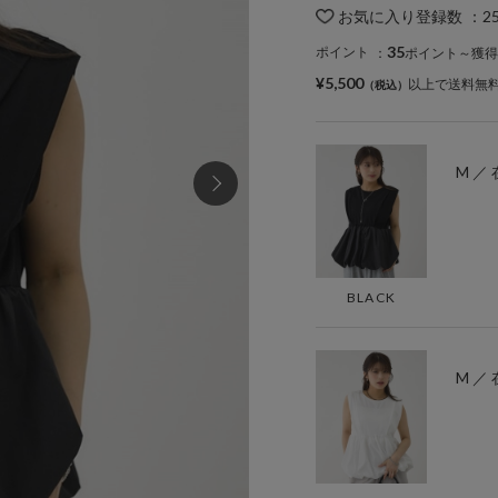
お気に入り登録数
：
2
35
ポイント
：
ポイント～獲得
¥5,500
以上で送料無
M ／
BLACK
M ／