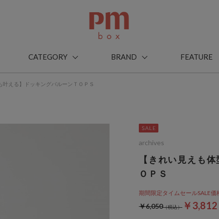
CATEGORY
BRAND
FEATURE
も叶える】ドッキングバルーンＴＯＰＳ
archives
【きれい見えも体
ＯＰＳ
期間限定タイムセールSALE価格から
￥3,81
￥6,050