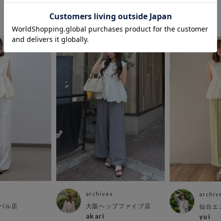
この商品を使ったCOORDINATE
archives
archiv
パル店
大阪ヘップファイブ店
仙台エ
akari
yui