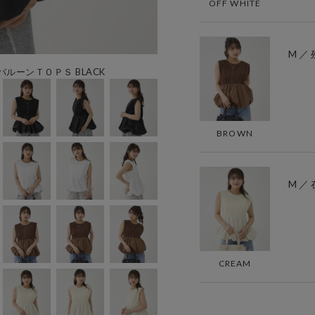
OFF WHITE
M ／ 
ーンＴＯＰＳ BLACK
BROWN
M ／
CREAM