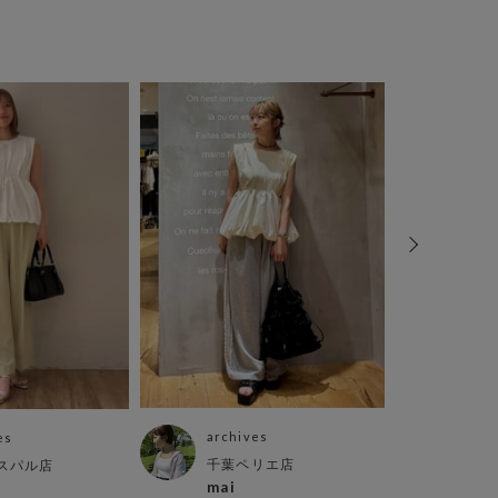
archives
arch
es
千葉ペリエ店
大阪
スパル店
mai
あい