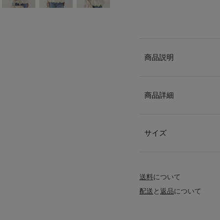
商品説明
商品詳細
サイズ
送料
について
配送
と
返品
について