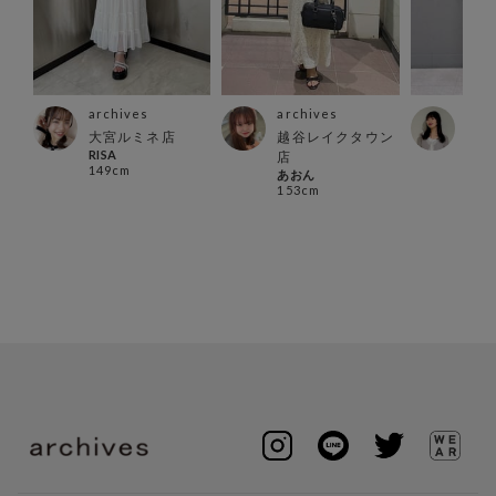
archives
archives
arc
ウン
大宮ルミネ店
越谷レイクタウン
横浜
RISA
なつ
店
149cm
152
あおん
153cm