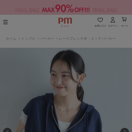
お気に入り
ログイン
カート
ホーム
>
トップス
>
パーカー
>
レースフレンチＷ－ＺＩＰパーカー