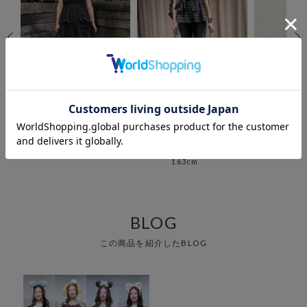
archives
archives
arc
池袋アルタ店
大阪ヘップファイ
池袋
nako
nak
ブ店
164cm
164
あい
163cm
BLOG
この商品を紹介したBLOG