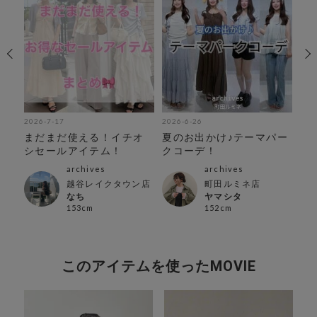
2026-7-17
2026-6-26
202
チ
まだまだ使える！イチオ
夏のお出かけ♪テーマパー
チ
ビ
シセールアイテム！
クコーデ！
ウス
archives
archives
越谷レイクタウン店
町田ルミネ店
なち
ヤマシタ
153cm
152cm
このアイテムを使ったMOVIE