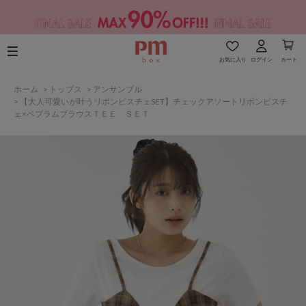
お気に入り
ログイン
カート
ホーム
>
トップス
>
アンサンブル
>
【大人可愛いが叶うリボンビスチェSET】チェックアソートリボンビスチ
ェ×ペプラムブラウスＴＥＥ ＳＥＴ