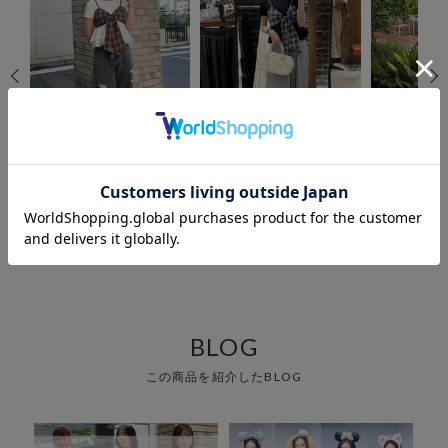
archives
archives
arc
越谷レイクタウン
立川ルミネ店
北千
い で ゆ ず な
ふじ
店
160cm
154
りん
165cm
BLOG
この商品を紹介したBLOG