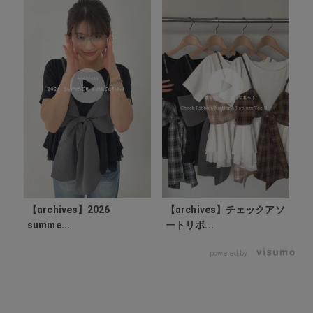
【archives】2026
【archives】チェックアソ
【
summe...
ートリボ...
s
powered by