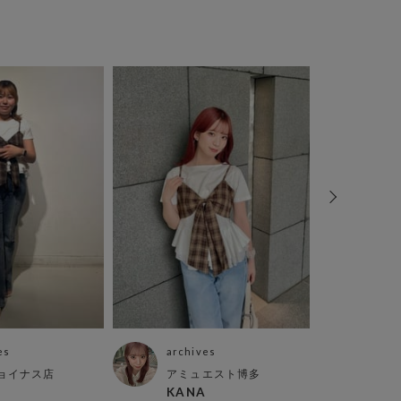
es
archives
arch
ョイナス店
アミュエスト博多
天神
KANA
sae