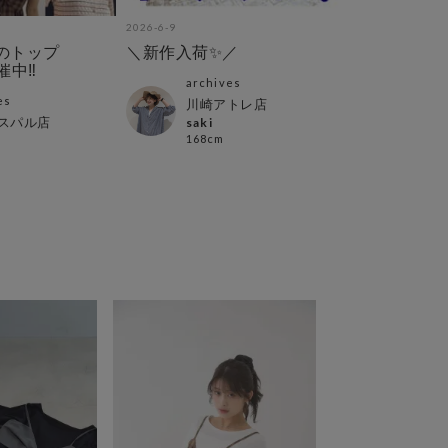
2026-6-9
2026-6-8
【夏のトップ
＼新作入荷✨／
【トップス
中‼︎
リボンセッ
archives
🎀
es
arch
川崎アトレ店
スパル店
越谷
saki
168cm
なち
153c