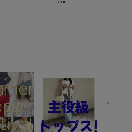
157cm
166c