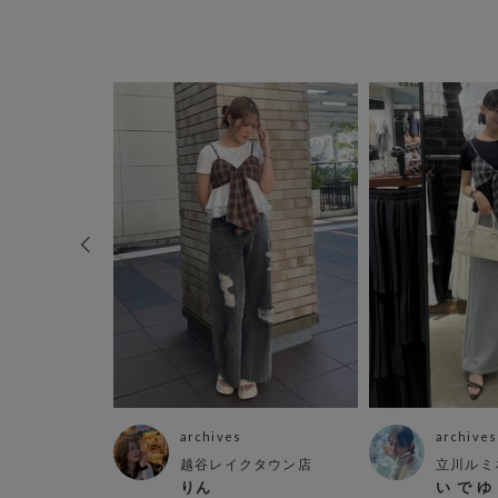
archives
archives
店
越谷レイクタウン店
立川ルミ
りん
い で ゆ