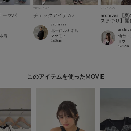
2026-6-21
2026-6-9
テーマパ
チェックアイテム♪
archives 
スまつり】開催
archives
archiv
北千住ルミネ店
ネ店
仙台エ
マツモト
165cm
ヨウ
161cm
このアイテムを使ったMOVIE