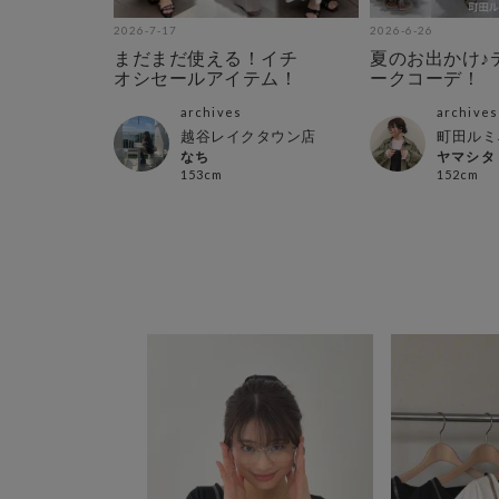
2026-7-17
2026-6-26
開始‼︎チ
まだまだ使える！イチ
夏のお出かけ♪
リボン
オシセールアイテム！
ークコーデ！
ムブラ
archives
archives
ル店
越谷レイクタウン店
町田ルミ
なち
ヤマシタ
153cm
152cm