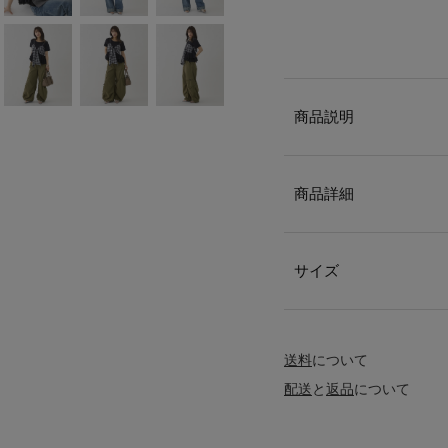
商品説明
商品詳細
サイズ
送料
について
配送
と
返品
について