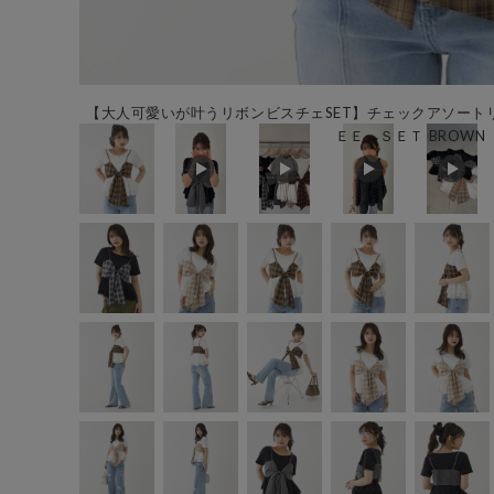
【大人可愛いが叶うリボンビスチェSET】チェックアソート
ＥＥ ＳＥＴ BROWN