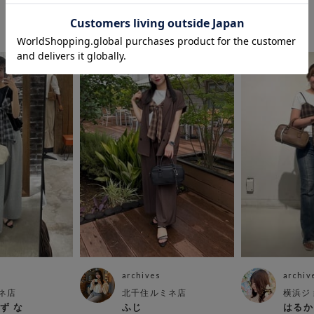
この商品を使ったCOORDINATE
archives
archiv
ネ店
北千住ルミネ店
横浜ジ
 ず な
ふじ
はるか