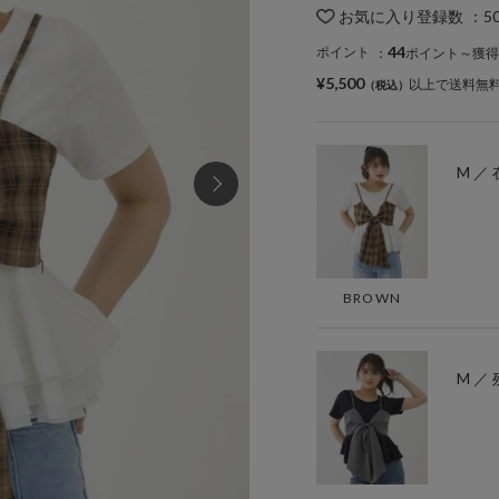
お気に入り登録数
：
5
44
ポイント
：
ポイント～獲得
¥5,500
以上で送料無
M ／
BROWN
M ／ 