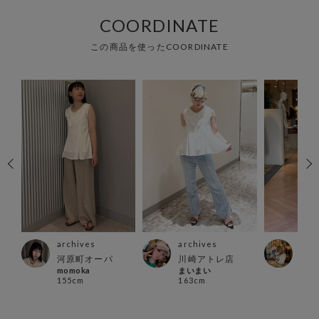
COORDINATE
この商品を使ったCOORDINATE
archives
archives
arc
河原町オーパ
川崎アトレ店
町田
momoka
まいまい
aya
155cm
163cm
156