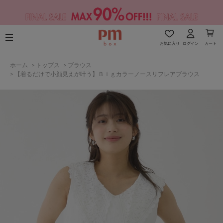
お気に入り
ログイン
カート
ホーム
>
トップス
>
ブラウス
>
【着るだけで小顔見えが叶う】Ｂｉｇカラーノースリフレアブラウス