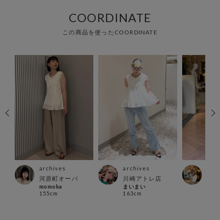
COORDINATE
この商品を使ったCOORDINATE
archives
archives
arc
河原町オーパ
川崎アトレ店
町田
momoka
まいまい
aya
155cm
163cm
156