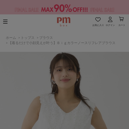
お気に入り
ログイン
カート
ホーム
>
トップス
>
ブラウス
>
【着るだけで小顔見えが叶う】Ｂｉｇカラーノースリフレアブラウス