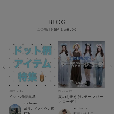
BLOG
この商品を紹介したBLOG
2026-7-15
2026-6-26
202
ドット柄特集👒
夏のお出かけ♪テーマパー
＼
アイ
クコーデ！
ar
archives
テ
archives
越谷レイクタウン店
なち
町田ルミネ店