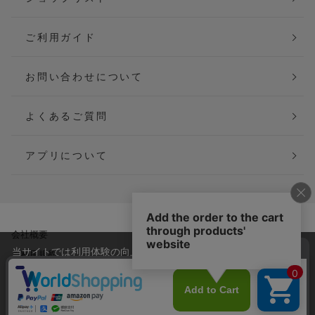
ご利用ガイド
お問い合わせについて
よくあるご質問
アプリについて
会社概要
特定商取引法に基づく表記
当サイトでは利用体験の向上およびコンテンツの最適な提供、ト
ご利用規約
個人情報保護方針
ラフィックの分析を目的としてCookieを使用しています。
サイトの閲覧を継続された場合、Cookieの利用に同意したことも
Copyright(C) P&M co.,ltd All Rights Reserved.
のといたします。
詳細については
プライバシーポリシー
をご確認ください。