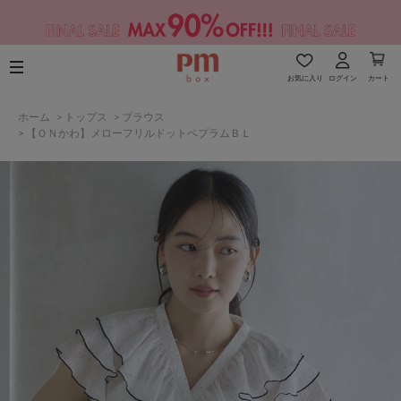
お気に入り
ログイン
カート
ホーム
>
トップス
>
ブラウス
>
【ＯＮかわ】メローフリルドットペプラムＢＬ