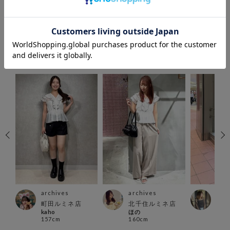
COORDINATE
この商品を使ったCOORDINATE
archives
archives
arc
町田ルミネ店
北千住ルミネ店
大阪
kaho
ほの
ブ店
157cm
160cm
あい
163