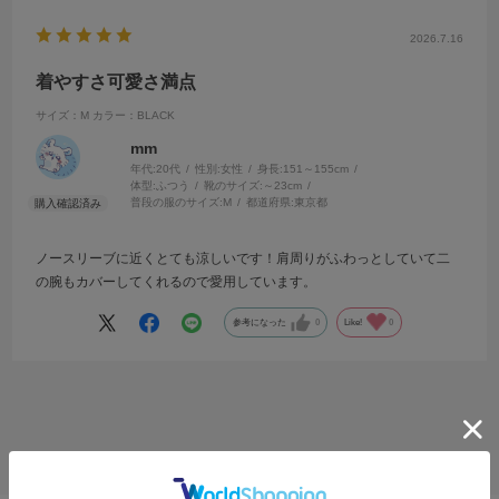
2026.7.16
着やすさ可愛さ満点
サイズ：M
カラー：BLACK
mm
年代:
20代
性別:
女性
身長:
151～155cm
体型:
ふつう
靴のサイズ:
～23cm
普段の服のサイズ:
M
都道府県:
東京都
ノースリーブに近くとても涼しいです！肩周りがふわっとしていて二
の腕もカバーしてくれるので愛用しています。
参考になった
0
Like!
0