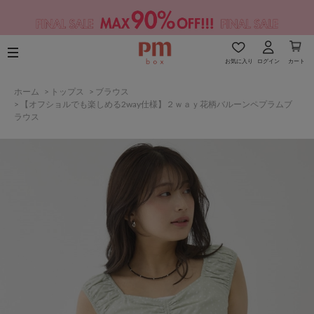
お気に入り
ログイン
カート
ホーム
>
トップス
>
ブラウス
>
【オフショルでも楽しめる2way仕様】２ｗａｙ花柄バルーンペプラムブ
ラウス