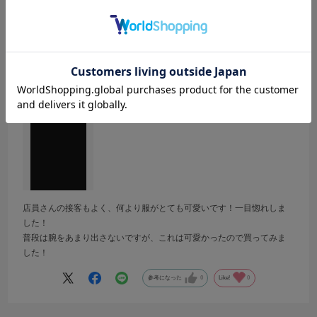
バルーンペプラムブラウス
サイズ：M
カラー：CHARCOAL GRAY
no name
年代:
10代
性別:
女性
身長:
151～155cm
体型:
小柄
靴のサイズ:
～23cm
普段の服のサイズ:
S
都道府県:
東京都
店員さんの接客もよく、何より服がとても可愛いです！一目惚れしま
した！
普段は腕をあまり出さないですが、これは可愛かったので買ってみま
した！
参考になった
0
Like!
0