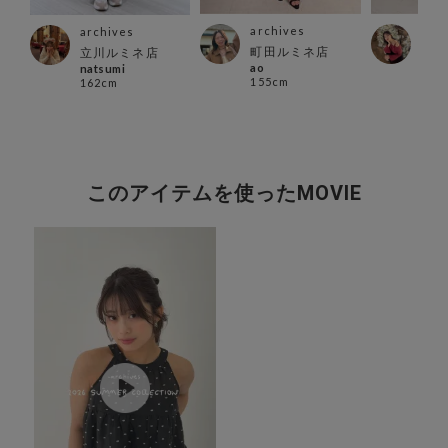
archives
arc
archives
店
町田ルミネ店
西宮
立川ルミネ店
ao
ａｙ
natsumi
155cm
166
162cm
このアイテムを使ったMOVIE