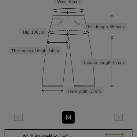
Waist
64cm
Rise length
35.5cm
Hip
106cm
Thickness of thigh
34cm
Inseam length
67cm
Hem width
37cm
M