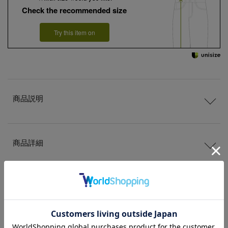
Check the recommended size
Try this item on
商品説明
商品詳細
サイズ
送料
について
配送
と
返品
について