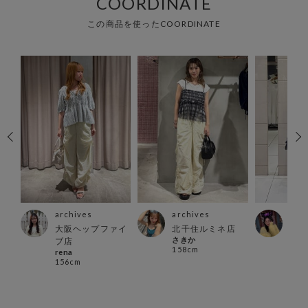
COORDINATE
この商品を使ったCOORDINATE
archives
archives
arc
大阪ヘップファイ
北千住ルミネ店
ルク
さきか
スケ
ブ店
158cm
160
rena
156cm