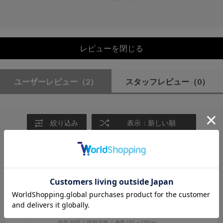
レビューを閉じる
ユーザーレビュー
（2）
スタッフレビュー
（0）
絞り込み
表示：新しい順
2026.7.5
楽に着れますが丈は長め
サイズ：F
カラー：KHAKI
しろ
年代:
30代
性別:
女性
身長:
151～155cm