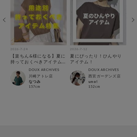
2026-7-24
2026-7-12
202
◎着
【楽ちん&様になる】夏に
夏にぴったり！ひんやり
【
特
持っておくべきアイテム
アイテム！
セ
特集
DOUX ARCHIVES
DOUX ARCHIVES
川崎アトレ店
西宮ガーデンズ店
なつみ
uno!
157cm
152cm