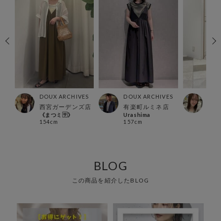
ES
DOUX ARCHIVES
DOUX ARCHIVES
DOU
西宮ガーデンズ店
有楽町ルミネ店
グラ
《まつミ🈂️》
Urashima
みな
154cm
157cm
163
BLOG
この商品を紹介したBLOG