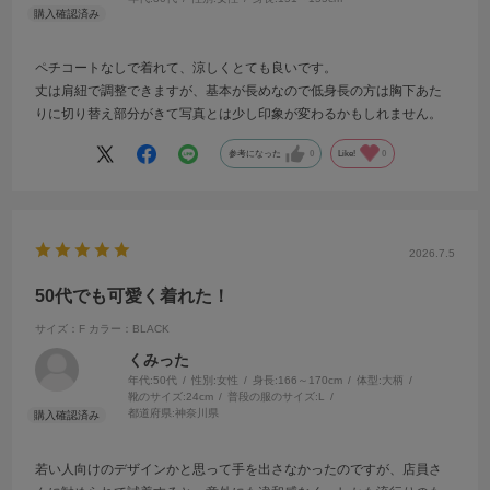
ペチコートなしで着れて、涼しくとても良いです。
丈は肩紐で調整できますが、基本が長めなので低身長の方は胸下あた
りに切り替え部分がきて写真とは少し印象が変わるかもしれません。
参考になった
0
Like!
0
2026.7.5
50代でも可愛く着れた！
サイズ：F
カラー：BLACK
くみった
年代:
50代
性別:
女性
身長:
166～170cm
体型:
大柄
靴のサイズ:
24cm
普段の服のサイズ:
L
都道府県:
神奈川県
若い人向けのデザインかと思って手を出さなかったのですが、店員さ