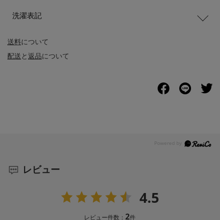
洗濯表記
送料
について
配送
と
返品
について
レビュー
4.5
2
レビュー件数：
件