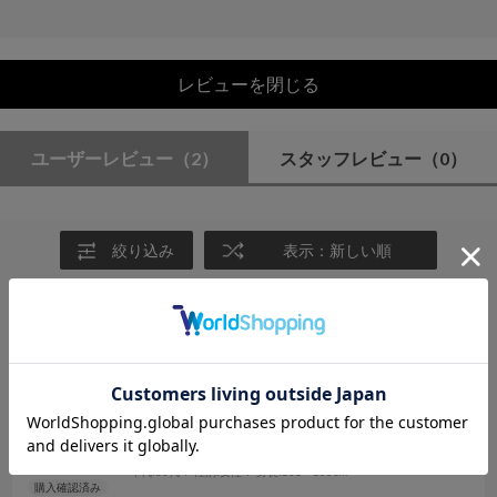
レビューを閉じる
ユーザーレビュー
（2）
スタッフレビュー
（0）
絞り込み
表示：新しい順
2026.7.5
楽に着れますが丈は長め
サイズ：F
カラー：KHAKI
しろ
年代:
30代
性別:
女性
身長:
151～155cm