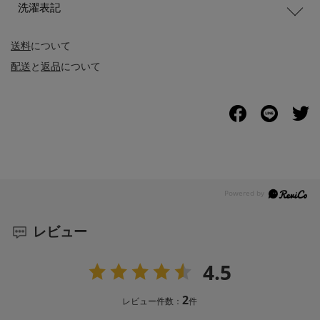
洗濯表記
送料
について
配送
と
返品
について
レビュー
4.5
2
レビュー件数：
件