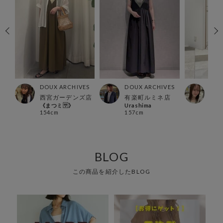
ES
DOUX ARCHIVES
DOUX ARCHIVES
DOU
西宮ガーデンズ店
有楽町ルミネ店
グラ
《まつミ🈂️》
Urashima
みな
154cm
157cm
163
BLOG
この商品を紹介したBLOG