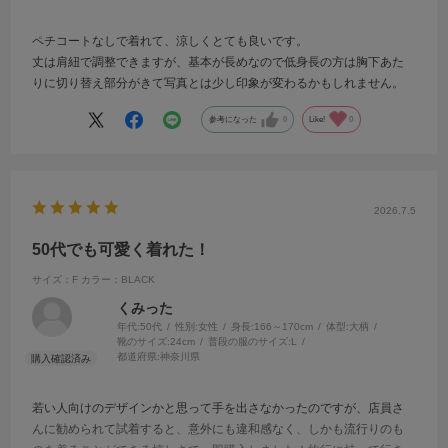
ペチコートなしで着れて、涼しくとても良いです。
丈は肩紐で調整できますが、基本が長めなので低身長の方は胸下あた
りに切り替え部分がきて写真とは少し印象が変わるかもしれません。
参考になった
0
Like!
0
2026.7.5
50代でも可愛く着れた！
サイズ：F
カラー：BLACK
くみった
年代:
50代
性別:
女性
身長:
166～170cm
体型:
大柄
靴のサイズ:
24cm
普段の服のサイズ:
L
都道府県:
神奈川県
若い人向けのデザインかと思って手を出さなかったのですが、店員さ
んに勧められて試着すると、意外にも違和感なく、しかも流行りのも