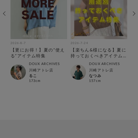
2026-8-7
2026-7-24
202
◎着
【更にお得！】夏の“使え
【楽ちん&様になる】夏に
夏
特
る”アイテム特集
持っておくべきアイテム
ア
特集
DOUX ARCHIVES
DOUX ARCHIVES
川崎アトレ店
川崎アトレ店
るこ
なつみ
173cm
157cm