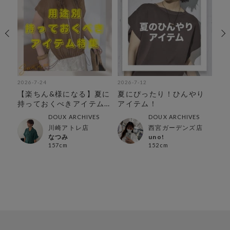
2026-7-24
2026-7-12
202
◎着
【楽ちん&様になる】夏に
夏にぴったり！ひんやり
【
特
持っておくべきアイテム
アイテム！
セ
特集
DOUX ARCHIVES
DOUX ARCHIVES
川崎アトレ店
西宮ガーデンズ店
なつみ
uno!
157cm
152cm