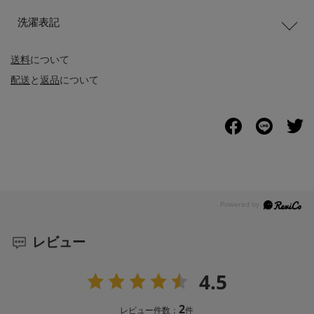
洗濯表記
送料
について
配送
と
返品
について
レビュー
4.5
2
レビュー件数：
件