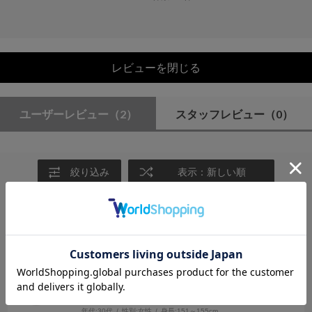
レビューを閉じる
ユーザーレビュー
（2）
スタッフレビュー
（0）
絞り込み
表示：新しい順
2026.7.5
楽に着れますが丈は長め
サイズ：F
カラー：KHAKI
しろ
年代:
30代
性別:
女性
身長:
151～155cm