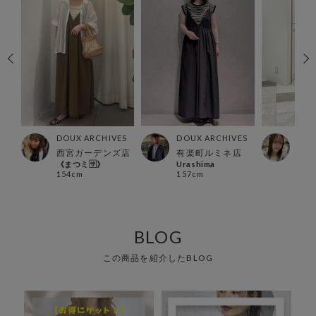
ES
DOUX ARCHIVES
DOUX ARCHIVES
DOU
西宮ガーデンズ店
有楽町ルミネ店
グラ
《まつミ🈂️》
Urashima
みな
154cm
157cm
163
BLOG
この商品を紹介したBLOG