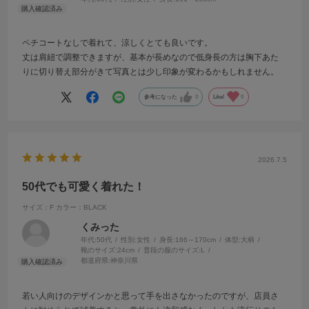
ペチコートなしで着れて、涼しくとても良いです。
丈は肩紐で調整できますが、基本が長めなので低身長の方は胸下あた
りに切り替え部分がきて写真とは少し印象が変わるかもしれません。
参考になった
0
Like!
0
2026.7.5
50代でも可愛く着れた！
サイズ：F
カラー：BLACK
くみった
年代:
50代
性別:
女性
身長:
166～170cm
体型:
大柄
靴のサイズ:
24cm
普段の服のサイズ:
L
都道府県:
神奈川県
若い人向けのデザインかと思って手を出さなかったのですが、店員さ