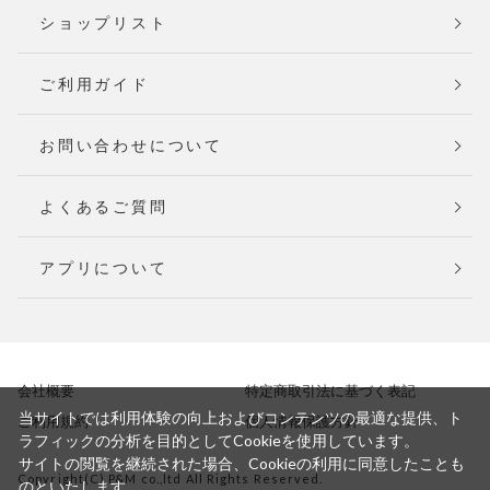
ショップリスト
ご利用ガイド
お問い合わせについて
よくあるご質問
アプリについて
会社概要
特定商取引法に基づく表記
当サイトでは利用体験の向上およびコンテンツの最適な提供、ト
ご利用規約
個人情報保護方針
ラフィックの分析を目的としてCookieを使用しています。
サイトの閲覧を継続された場合、Cookieの利用に同意したことも
Copyright(C) P&M co.,ltd All Rights Reserved.
のといたします。