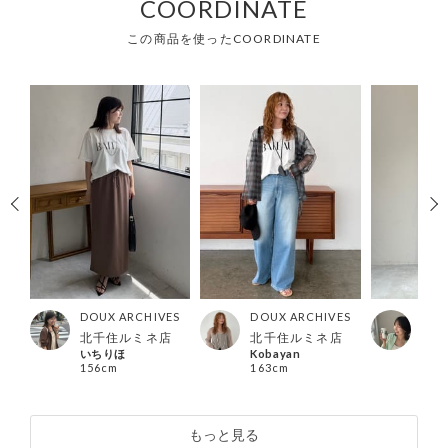
COORDINATE
この商品を使ったCOORDINATE
ES
DOUX ARCHIVES
DOUX ARCHIVES
DOU
ック
北千住ルミネ店
北千住ルミネ店
グラ
いちりほ
Kobayan
ひか
156cm
163cm
155
もっと見る