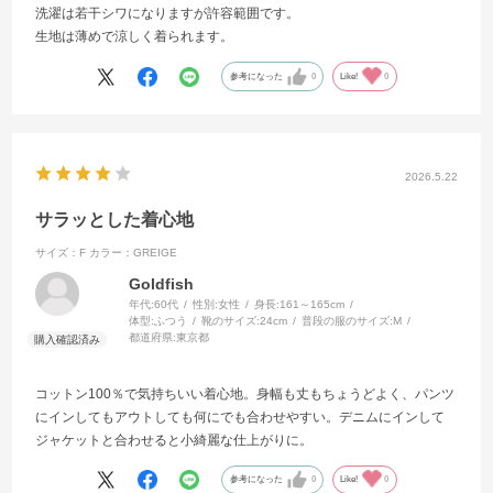
洗濯は若干シワになりますが許容範囲です。
生地は薄めで涼しく着られます。
参考になった
0
Like!
0
2026.5.22
サラッとした着心地
サイズ：F
カラー：GREIGE
Goldfish
年代:
60代
性別:
女性
身長:
161～165cm
体型:
ふつう
靴のサイズ:
24cm
普段の服のサイズ:
M
都道府県:
東京都
コットン100％で気持ちいい着心地。身幅も丈もちょうどよく、パンツ
にインしてもアウトしても何にでも合わせやすい。デニムにインして
ジャケットと合わせると小綺麗な仕上がりに。
参考になった
0
Like!
0