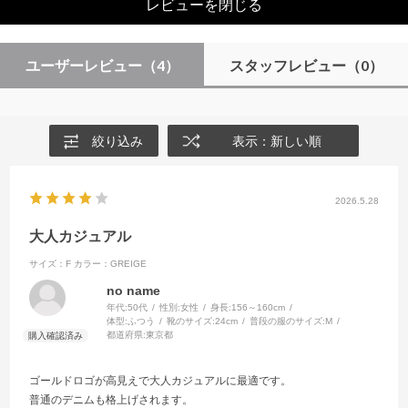
レビューを閉じる
ユーザーレビュー
（4）
スタッフレビュー
（0）
絞り込み
表示：新しい順
2026.5.28
大人カジュアル
サイズ：F
カラー：GREIGE
no name
年代:
50代
性別:
女性
身長:
156～160cm
体型:
ふつう
靴のサイズ:
24cm
普段の服のサイズ:
M
都道府県:
東京都
ゴールドロゴが高見えで大人カジュアルに最適です。
普通のデニムも格上げされます。