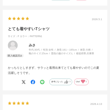
2026.5.1
とても着やすいTシャツ
サイズ：F
カラー：PATTERN1
みさ
年代:
30代
性別:
女性
身長:
161～165cm
体型:
大柄
靴のサイズ:
25cm
普段の服のサイズ:
L
都道府県:
兵庫県
かっちりとしすぎず、サラッと着用出来てとても着やすいのでこの夏
活躍しそうです。
参考になった
0
Like!
0
2026.4.13