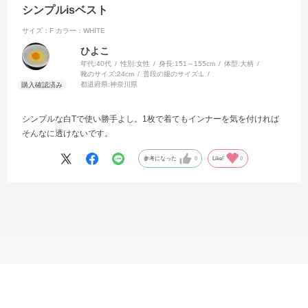
シンプルisベスト
サイズ：F
カラー：WHITE
ひよこ
年代:
40代
性別:
女性
身長:
151～155cm
体型:
大柄
靴のサイズ:
24cm
普段の服のサイズ:
L
都道府県:
神奈川県
シンプルな白Tで使い勝手よし。1枚で着てもインナーを気を付ければ
そんなに透けないです。
参考になった
0
Like!
0