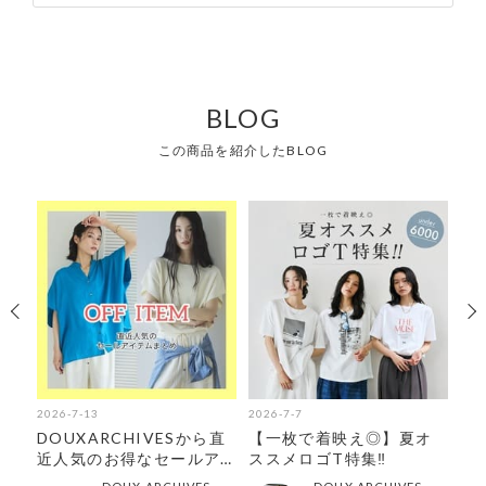
BLOG
この商品を紹介したBLOG
2026-7-13
2026-7-7
202
4月
DOUXARCHIVESから直
【一枚で着映え◎】夏オ
【
近人気のお得なセールア
ススメロゴT特集‼︎
RA
イテムをまとめました♪