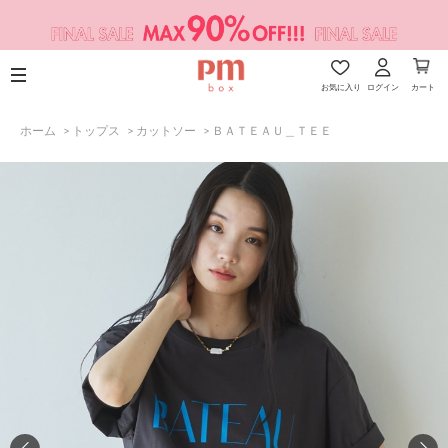
お気に入り
ログイン
カート
ホーム
>
トップス
>
カットソー
>
ＢＡＴＥＡＵ＿ＴＥＥ