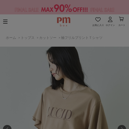
お気に入り
ログイン
カート
ホーム
>
トップス
>
カットソー
>
袖フリルプリントＴシャツ