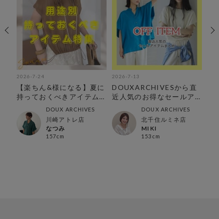
2026-7-24
2026-7-13
202
人
【楽ちん&様になる】夏に
DOUXARCHIVESから直
6
持っておくべきアイテム
近人気のお得なセールア
特集
イテムをまとめました♪
DOUX ARCHIVES
DOUX ARCHIVES
川崎アトレ店
北千住ルミネ店
なつみ
MIKI
157cm
153cm