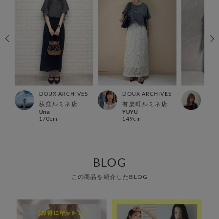
ES
DOUX ARCHIVES
DOUX ARCHIVES
DOU
店
荻窪ルミネ店
有楽町ルミネ店
有楽
Una
YUYU
Miy
170cm
149cm
159
BLOG
この商品を紹介したBLOG