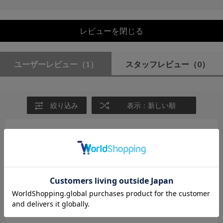
レビューを閉じる
ユーザーレビュー
（1）
スタッフレビュー
（0）
絞り込み
表示：新しい順
2026.8.1
この夏のお勧め
サイズ：F
カラー：CAMEL
no name
年代:
50代
性別:
女性
身長:
161～165cm
体型:
ふつう
靴のサイズ:
24cm
普段の服のサイズ:
L
都道府県:
東京都