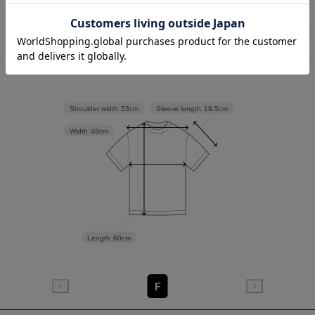
店舗在庫表示
Sleeve length
19.5cm
Shoulder width
53cm
Width
49cm
Length
60cm
F