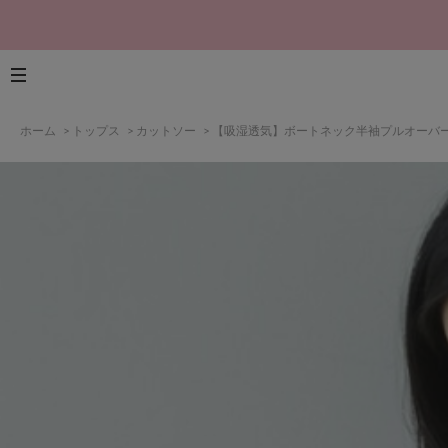
ホーム
>
トップス
>
カットソー
>
【吸湿透気】ボートネック半袖プルオーバ