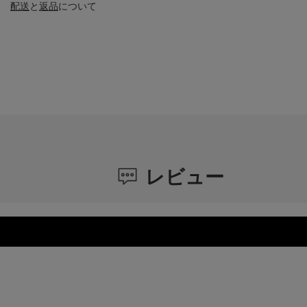
配送
と
返品
について
レビュー