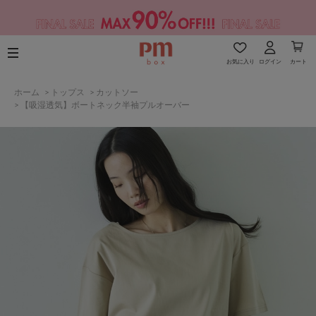
お気に入り
ログイン
カート
ホーム
>
トップス
>
カットソー
>
【吸湿透気】ボートネック半袖プルオーバー