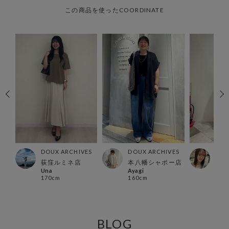
この商品を使ったCOORDINATE
ES
DOUX ARCHIVES
DOUX ARCHIVES
DOU
ス店
荻窪ルミネ店
本八幡シャポー店
グラ
Una
Ayagi
みな
170cm
160cm
163
BLOG