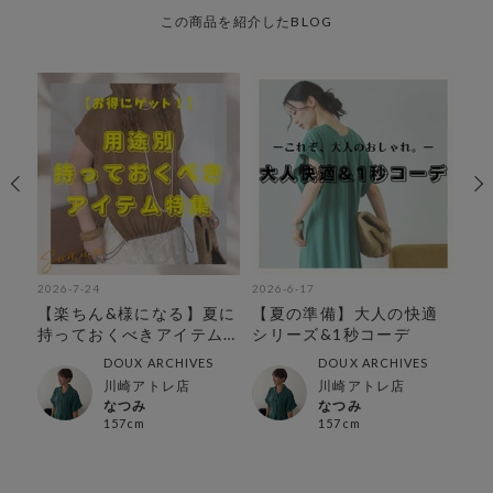
この商品を紹介したBLOG
2026-7-24
2026-6-17
202
◎着
【楽ちん&様になる】夏に
【夏の準備】大人の快適
【
特
持っておくべきアイテム
シリーズ&1秒コーデ
も
特集
DOUX ARCHIVES
DOUX ARCHIVES
川崎アトレ店
川崎アトレ店
なつみ
なつみ
157cm
157cm