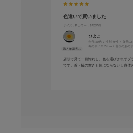
色違いで買いました
サイズ：F
カラー：BROWN
ひよこ
年代:
40代
性別:
女性
身長:
1
靴のサイズ:
24cm
普段の服のサ
店頭で見て一目惚れし、色を選びきれずブ
です。首・脇の空きも気にならないし身体