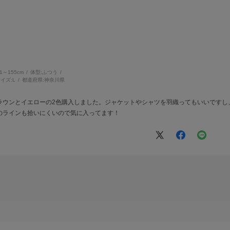
51～155cm
体型:
ふつう
イズ:
L
都道府県:
神奈川県
ラウンとイエローの2色購入しました。ジャケットやシャツを羽織ってもいいですし
のラインも拾いにくいので気に入ってます！