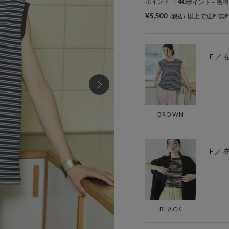
40
ポイント
：
ポイント～獲得
¥5,500
以上で送料無
F ／
BROWN
F ／
BLACK