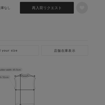
再入荷リクエスト
 在庫なし
d your size
店舗在庫表示
ulder width
45.5cm
th
51cm