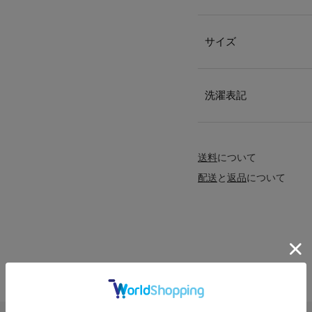
サイズ
洗濯表記
送料
について
配送
と
返品
について