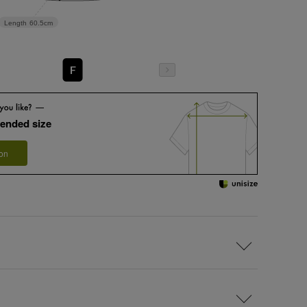
Length
60.5cm
F
ended size
 on