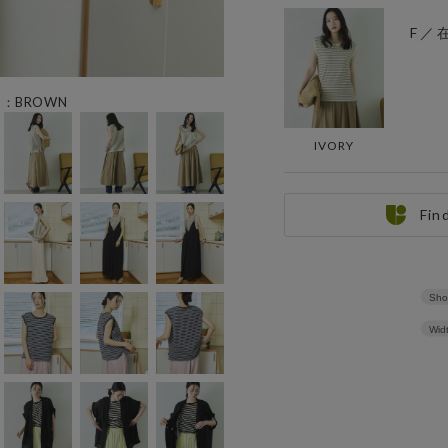
F ／
ー：BROWN
IVORY
Fin
Sho
Wid