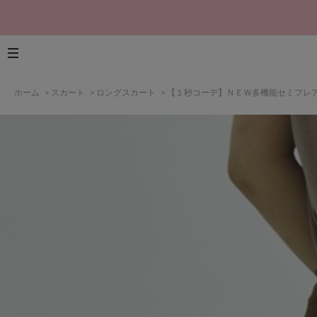
ホーム
>
スカート
>
ロングスカート
>
【１秒コーデ】ＮＥＷ多機能セミフレ