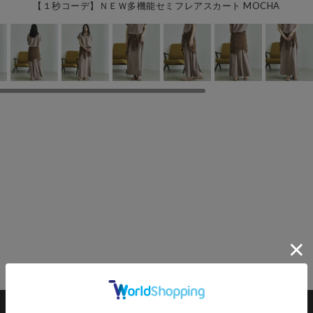
【１秒コーデ】ＮＥＷ多機能セミフレアスカート MOCHA
ト
カートに入れる