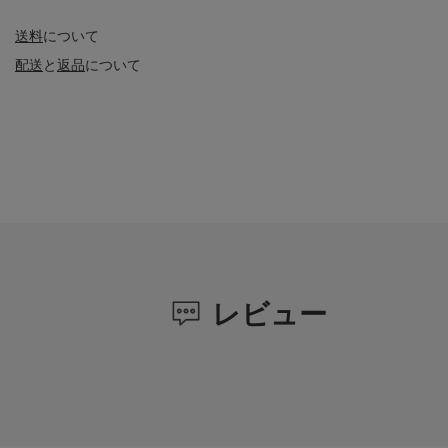
送料
について
配送
と
返品
について
レビュー