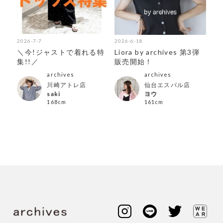
2026-7-7
2026-6-18
＼今!ジャストで着れる特
Liora by archives 第3弾
集!!／
販売開始！
archives
archives
川崎アトレ店
仙台エスパル店
saki
ヨウ
168cm
161cm