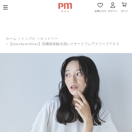
お気に入り
ログイン
カート
ホーム
>
トップス
>
カットソー
>
【Liora by archives】高機能接触冷感レイヤードフレアスリーブＴＥＥ