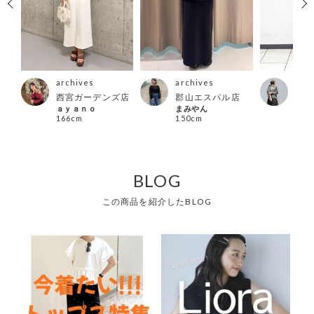
archives
archives
arc
店
西宮ガーデンズ店
郡山エスパル店
立川
ａｙａｎｏ
まみやん
イケ
166cm
150cm
154
BLOG
この商品を紹介したBLOG