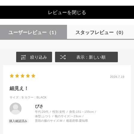
レビューを閉じる
ユーザーレビュー
（1）
スタッフレビュー
（0）
絞り込み
表示：新しい順
2026.7.19
細見え！
サイズ：S
カラー：BLACK
ぴさ
年代:
20代
性別:
女性
身長:
151～155cm
体型:
ふつう
靴のサイズ:
～23cm
普段の服のサイズ:
M
都道府県:
愛知県