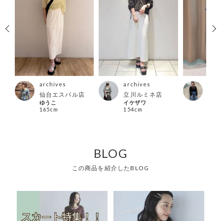
archives
archives
arc
仙台エスパル店
立川ルミネ店
郡山
ゆうこ
イケザワ
まみ
165cm
154cm
150
BLOG
この商品を紹介したBLOG