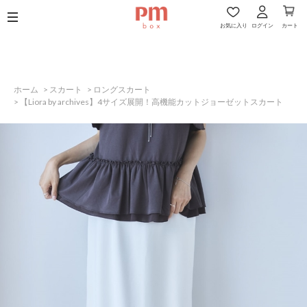
お気に入り
ログイン
カート
ホーム
>
スカート
>
ロングスカート
>
【Liora by archives】4サイズ展開！高機能カットジョーゼットスカート