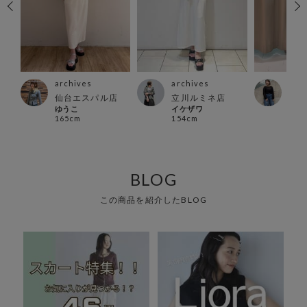
archives
archives
arc
仙台エスパル店
立川ルミネ店
郡山
ゆうこ
イケザワ
まみ
165cm
154cm
150
BLOG
この商品を紹介したBLOG