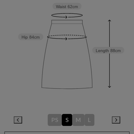
Waist
62cm
Hip
84cm
Length
88cm
PS
S
M
L