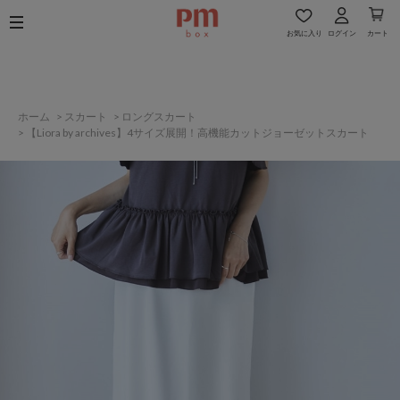
お気に入り
ログイン
カート
ホーム
>
スカート
>
ロングスカート
>
【Liora by archives】4サイズ展開！高機能カットジョーゼットスカート