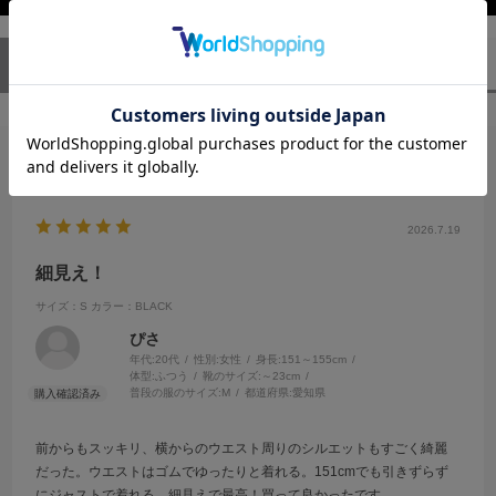
ユーザーレビュー
（1）
スタッフレビュー
（0）
絞り込み
表示：新しい順
2026.7.19
細見え！
サイズ：S
カラー：BLACK
ぴさ
年代:
20代
性別:
女性
身長:
151～155cm
体型:
ふつう
靴のサイズ:
～23cm
普段の服のサイズ:
M
都道府県:
愛知県
前からもスッキリ、横からのウエスト周りのシルエットもすごく綺麗
だった。ウエストはゴムでゆったりと着れる。151cmでも引きずらず
にジャストで着れる。細見えで最高！買って良かったです。