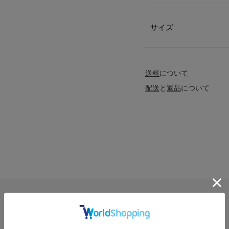
サイズ
送料
について
配送
と
返品
について