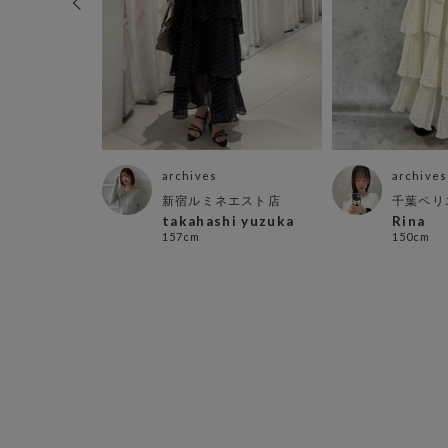
archives
archives
店
新宿ルミネエスト店
千葉ペリ
ず な
takahashi yuzuka
Rina
157cm
150cm