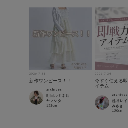
2026-7-31
2026-7-24
新作ワンピース！！
今すぐ使える即
イテム
archives
archives
町田ルミネ店
越谷レイ
ヤマシタ
152cm
みさき
150cm