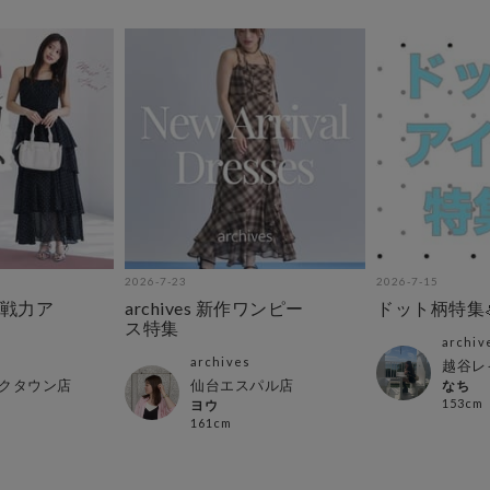
2026-7-23
2026-7-15
戦力ア
archives 新作ワンピー
ドット柄特集
ス特集
archiv
archives
越谷レ
クタウン店
仙台エスパル店
なち
153cm
ヨウ
161cm