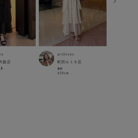
es
archives
arch
大阪店
町田ルミネ店
町田
ト
ao
とよ
155cm
156c