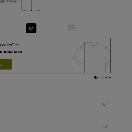
ngth
112cm
M
ended size
 on