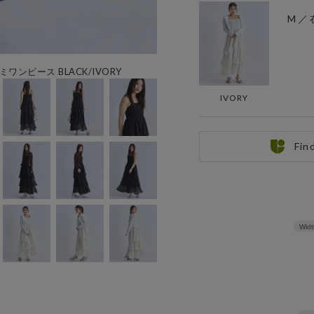
M ／
ピース BLACK/IVORY
IVORY
Fin
Widt