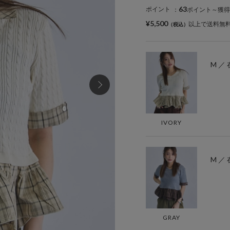
63
ポイント
：
ポイント～獲得
¥5,500
以上で送料無
M ／
IVORY
M ／
GRAY