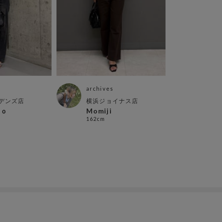
archives
デンズ店
横浜ジョイナス店
ｎｏ
Momiji
162cm