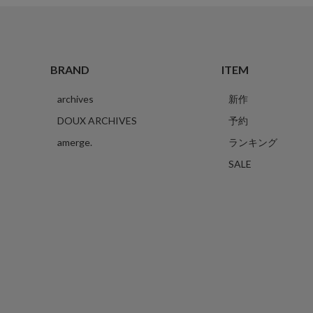
BRAND
ITEM
archives
新作
DOUX ARCHIVES
予約
amerge.
ランキング
SALE