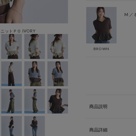
M ／
ットＰＯ IVORY
BROWN
商品説明
商品詳細