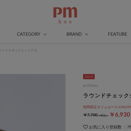
CATEGORY
BRAND
FEATURE
ヤードＶネックニットＰＯ
archives
ラウンドチェック
期間限定タイムセール10%OFF! 8
￥6,93
￥7,700
お気に入り登録数
：
7