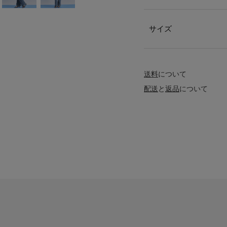
サイズ
送料
について
配送
と
返品
について