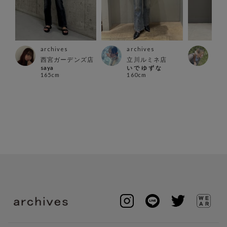
archives
archives
arc
西宮ガーデンズ店
立川ルミネ店
横浜
saya
い で ゆ ず な
Momi
165cm
160cm
162