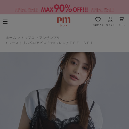
お気に入り
ログイン
カート
ホーム
>
トップス
>
アンサンブル
>
レーストリムベロアビスチェ×フレンチＴＥＥ ＳＥＴ