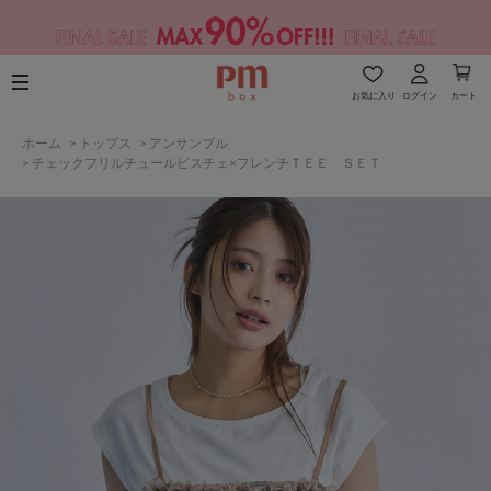
お気に入り
ログイン
カート
ホーム
>
トップス
>
アンサンブル
>
チェックフリルチュールビスチェ×フレンチＴＥＥ ＳＥＴ