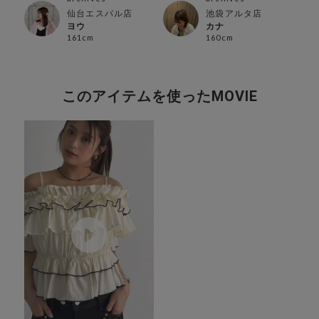
ン店
仙台エスパル店
池袋アルタ店
ヨウ
カナ
161cm
160cm
このアイテムを使ったMOVIE