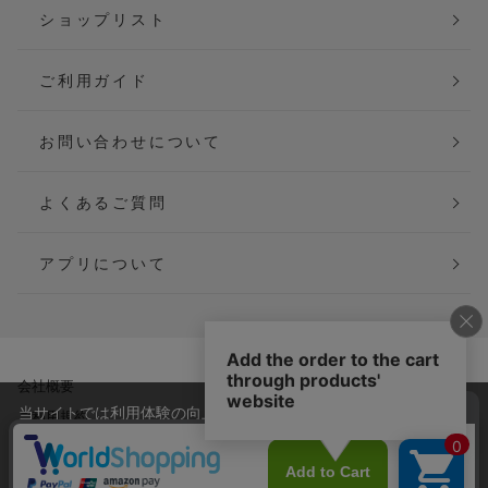
ショップリスト
ご利用ガイド
お問い合わせについて
よくあるご質問
アプリについて
会社概要
特定商取引法に基づく表記
当サイトでは利用体験の向上およびコンテンツの最適な提供、ト
ご利用規約
個人情報保護方針
ラフィックの分析を目的としてCookieを使用しています。
サイトの閲覧を継続された場合、Cookieの利用に同意したことも
Copyright(C) P&M co.,ltd All Rights Reserved.
のといたします。