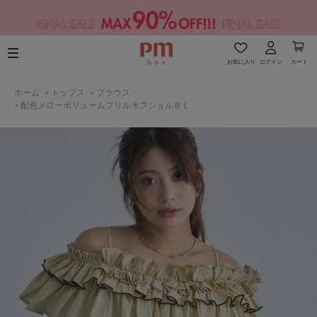
お気に入り
ログイン
カート
ホーム
>
トップス
>
ブラウス
>
配色メローボリュームフリルオフショルＢＬ