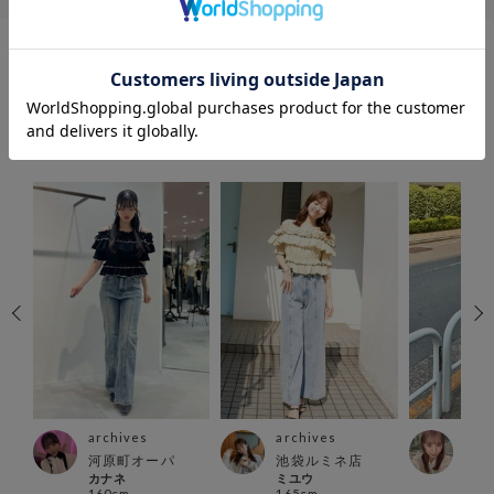
COORDINATE
この商品を使ったCOORDINATE
archives
arc
archives
河原町オーパ
アミ
池袋ルミネ店
カナネ
KAN
ミユウ
160cm
157
165cm