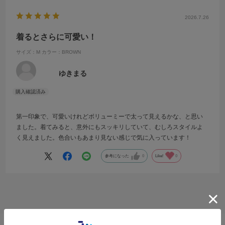
2026.7.26
着るとさらに可愛い！
サイズ：M
カラー：BROWN
ゆきまる
第一印象で、可愛いけれどボリューミーで太って見えるかな、と思い
ました。着てみると、意外にもスッキリしていて、むしろスタイルよ
く見えました。色合いもあまり見ない感じで気に入っています！
参考になった
0
Like!
0