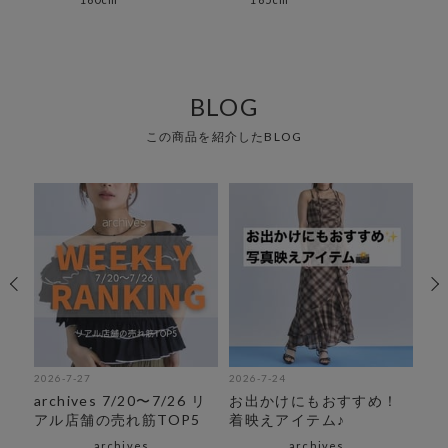
BLOG
この商品を紹介したBLOG
2026-7-27
2026-7-24
202
！
archives 7/20〜7/26 リ
お出かけにもおすすめ！
ar
アル店舗の売れ筋TOP5
着映えアイテム♪
ア
archives
archives