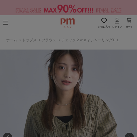
お気に入り
ログイン
カート
ホーム
>
トップス
>
ブラウス
>
チェック２ｗａｙシャーリングＢＬ