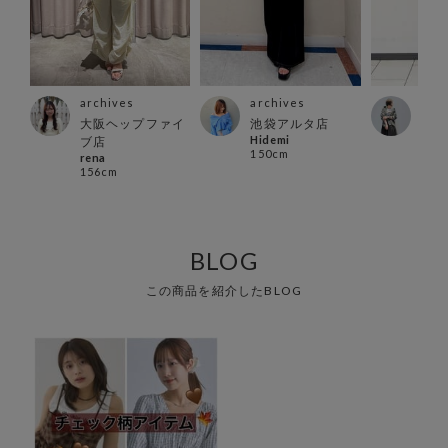
archives
archives
arc
ズ店
大阪ヘップファイ
池袋アルタ店
立川
Hidemi
イケ
ブ店
150cm
154
rena
156cm
BLOG
この商品を紹介したBLOG