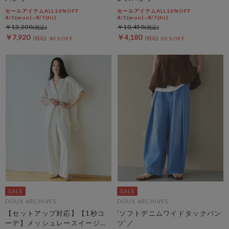
セールアイテムALL10%OFF
セールアイテムALL10%OFF
8/3(mon)~8/7(fri)
8/3(mon)~8/7(fri)
￥13,200
￥10,450
￥7,920
￥4,180
40％OFF
60％OFF
DOUX ARCHIVES
DOUX ARCHIVES
【セットアップ対応】【1秒コ
’ソフトデニムワイドタックパン
ーデ】メッシュレースイージー
ツ’／