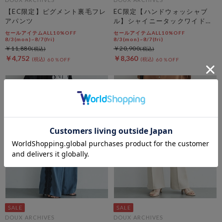
【EC限定】ピグメント裏毛フレ
EC限定【ハンドウォッシャブ
アパンツ
ル】シャイニータックワイドパ
ンツ
セールアイテムALL10%OFF
セールアイテムALL10%OFF
8/3(mon)~8/7(fri)
8/3(mon)~8/7(fri)
￥11,880
￥20,900
￥4,752
￥8,360
60％OFF
60％OFF
DOUX ARCHIVES
DOUX ARCHIVES