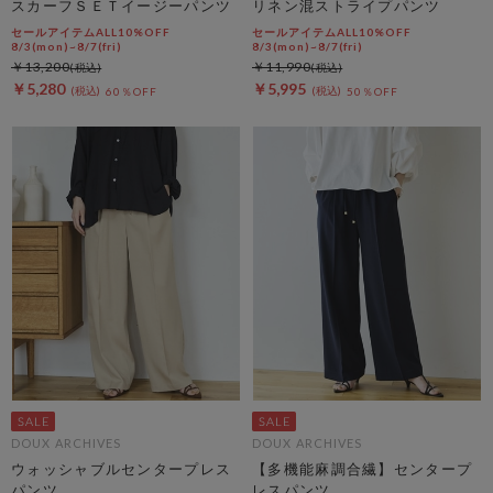
スカーフＳＥＴイージーパンツ
リネン混ストライプパンツ
セールアイテムALL10%OFF
セールアイテムALL10%OFF
8/3(mon)~8/7(fri)
8/3(mon)~8/7(fri)
￥13,200
￥11,990
￥5,280
￥5,995
60％OFF
50％OFF
DOUX ARCHIVES
DOUX ARCHIVES
ウォッシャブルセンタープレス
【多機能麻調合繊】センタープ
パンツ
レスパンツ