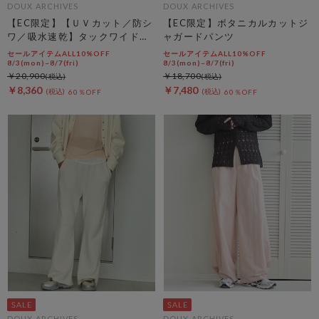
DOUX ARCHIVES
DOUX ARCHIVES
【EC限定】【ＵＶカット／防シ
【EC限定】ボタニカルカットジ
ワ／吸水速乾】タックワイドカ
ャガードパンツ
ーゴパンツ
セールアイテムALL10%OFF
セールアイテムALL10%OFF
8/3(mon)~8/7(fri)
8/3(mon)~8/7(fri)
￥20,900
￥18,700
￥8,360
￥7,480
60％OFF
60％OFF
DOUX ARCHIVES
DOUX ARCHIVES