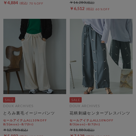
￥4,884
￥16,280
70％OFF
￥6,512
60％OFF
DOUX ARCHIVES
DOUX ARCHIVES
とろみ裏毛イージーパンツ
花柄刺繍センタープレスパンツ
セールアイテムALL10%OFF
セールアイテムALL10%OFF
8/3(mon)~8/7(fri)
8/3(mon)~8/7(fri)
￥12,980
￥11,880
￥5,192
￥7,128