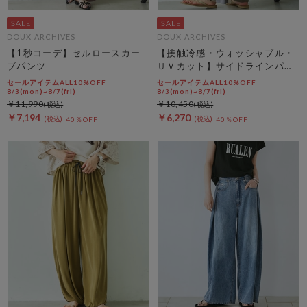
DOUX ARCHIVES
DOUX ARCHIVES
【1秒コーデ】セルロースカー
【接触冷感・ウォッシャブル・
ブパンツ
ＵＶカット】サイドラインパン
ツ
セールアイテムALL10%OFF
セールアイテムALL10%OFF
8/3(mon)~8/7(fri)
8/3(mon)~8/7(fri)
￥11,990
￥10,450
￥7,194
￥6,270
40％OFF
40％OFF