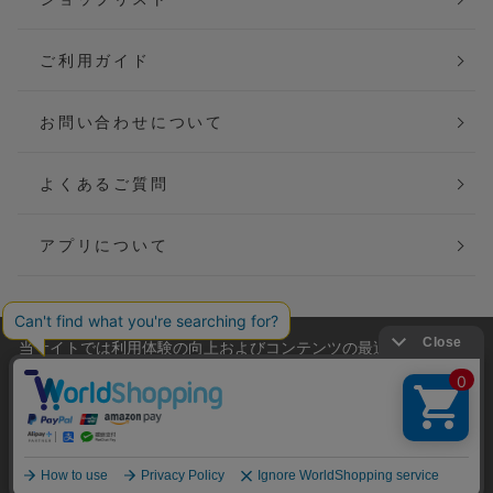
ご利用ガイド
お問い合わせについて
よくあるご質問
アプリについて
当サイトでは利用体験の向上およびコンテンツの最適な提供、ト
会社概要
特定商取引法に基づく表記
ラフィックの分析を目的としてCookieを使用しています。
サイトの閲覧を継続された場合、Cookieの利用に同意したことも
ご利用規約
個人情報保護方針
のといたします。
詳細については
プライバシーポリシー
をご確認ください。
Copyright(C) P&M co.,ltd All Rights Reserved.
承諾する