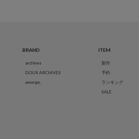
BRAND
ITEM
archives
新作
DOUX ARCHIVES
予約
amerge.
ランキング
SALE