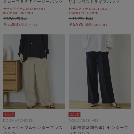
スカーフＳＥＴイージーパンツ
リネン混ストライプパンツ
セールアイテムALL10%OFF
セールアイテムALL10%OFF
8/3(mon)~8/7(fri)
8/3(mon)~8/7(fri)
￥13,200
￥11,990
￥5,280
￥5,995
60％OFF
50％OFF
DOUX ARCHIVES
DOUX ARCHIVES
ウォッシャブルセンタープレス
【多機能麻調合繊】センタープ
パンツ
レスパンツ