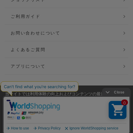
ご利用ガイド
お問い合わせについて
よくあるご質問
アプリについて
当サイトでは利用体験の向上およびコンテンツの最適な提供、ト
会社概要
特定商取引法に基づく表記
ラフィックの分析を目的としてCookieを使用しています。
サイトの閲覧を継続された場合、Cookieの利用に同意したことも
ご利用規約
個人情報保護方針
のといたします。
詳細については
プライバシーポリシー
をご確認ください。
Copyright(C) P&M co.,ltd All Rights Reserved.
承諾する