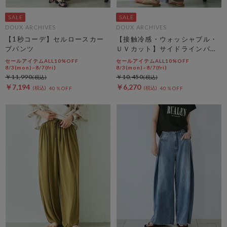
DOUX ARCHIVES
DOUX ARCHIVES
【1秒コーデ】セルロースカー
【接触冷感・ウォッシャブル・
ブパンツ
ＵＶカット】サイドラインパン
ツ
セールアイテムALL10%OFF
セールアイテムALL10%OFF
8/3(mon)~8/7(fri)
8/3(mon)~8/7(fri)
￥11,990
￥10,450
￥7,194
￥6,270
40％OFF
40％OFF