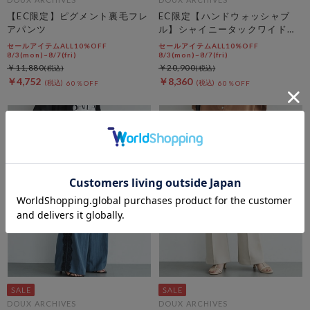
【EC限定】ピグメント裏毛フレ
EC限定【ハンドウォッシャブ
アパンツ
ル】シャイニータックワイドパ
ンツ
セールアイテムALL10%OFF
セールアイテムALL10%OFF
8/3(mon)~8/7(fri)
8/3(mon)~8/7(fri)
￥11,880
￥20,900
￥4,752
￥8,360
60％OFF
60％OFF
DOUX ARCHIVES
DOUX ARCHIVES