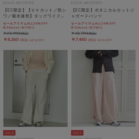
DOUX ARCHIVES
DOUX ARCHIVES
【EC限定】【ＵＶカット／防シ
【EC限定】ボタニカルカットジ
ワ／吸水速乾】タックワイドカ
ャガードパンツ
ーゴパンツ
セールアイテムALL10%OFF
セールアイテムALL10%OFF
8/3(mon)~8/7(fri)
8/3(mon)~8/7(fri)
￥20,900
￥18,700
￥8,360
￥7,480
60％OFF
60％OFF
DOUX ARCHIVES
DOUX ARCHIVES