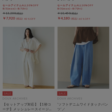
セールアイテムALL10%OFF
セールアイテムALL10%OFF
8/3(mon)~8/7(fri)
8/3(mon)~8/7(fri)
￥13,200
￥10,450
￥7,920
￥4,180
40％OFF
60％OFF
DOUX ARCHIVES
DOUX ARCHIVES
【セットアップ対応】【1秒コ
’ソフトデニムワイドタックパン
ーデ】メッシュレースイージー
ツ’／