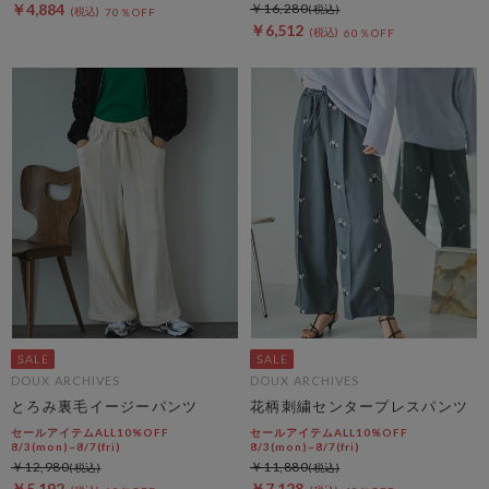
￥4,884
￥16,280
70％OFF
￥6,512
60％OFF
DOUX ARCHIVES
DOUX ARCHIVES
とろみ裏毛イージーパンツ
花柄刺繍センタープレスパンツ
セールアイテムALL10%OFF
セールアイテムALL10%OFF
8/3(mon)~8/7(fri)
8/3(mon)~8/7(fri)
￥12,980
￥11,880
￥5,192
￥7,128