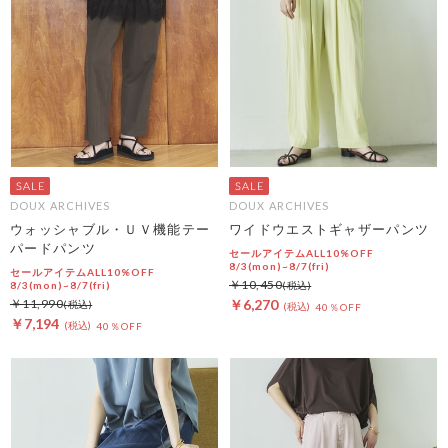
DOUX ARCHIVES
DOUX ARCHIVES
ウォッシャブル・ＵＶ機能テー
ワイドウエストギャザーパンツ
パードパンツ
セールアイテムALL10%OFF
8/3(mon)~8/7(fri)
セールアイテムALL10%OFF
￥10,450
8/3(mon)~8/7(fri)
￥11,990
￥6,270
40％OFF
￥7,194
40％OFF