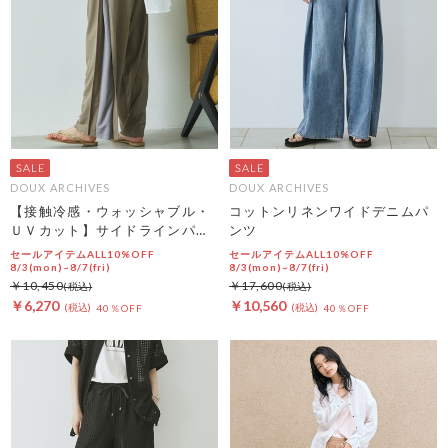
DOUX ARCHIVES
DOUX ARCHIVES
【接触冷感・ウォッシャブル・
コットンリネンワイドデニムパ
ＵＶカット】サイドラインパン
ンツ
ツ
セールアイテムALL10%OFF
セールアイテムALL10%OFF
8/3(mon)~8/7(fri)
8/3(mon)~8/7(fri)
￥10,450
￥17,600
￥6,270
￥10,560
40％OFF
40％OFF