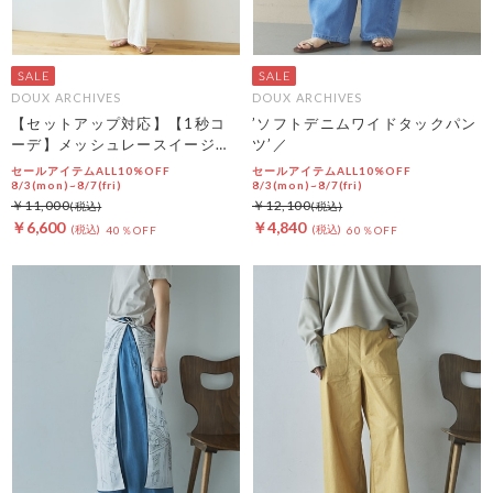
DOUX ARCHIVES
DOUX ARCHIVES
【セットアップ対応】【1秒コ
’ソフトデニムワイドタックパン
ーデ】メッシュレースイージー
ツ’／
パンツ
セールアイテムALL10%OFF
セールアイテムALL10%OFF
8/3(mon)~8/7(fri)
8/3(mon)~8/7(fri)
￥11,000
￥12,100
￥6,600
￥4,840
40％OFF
60％OFF