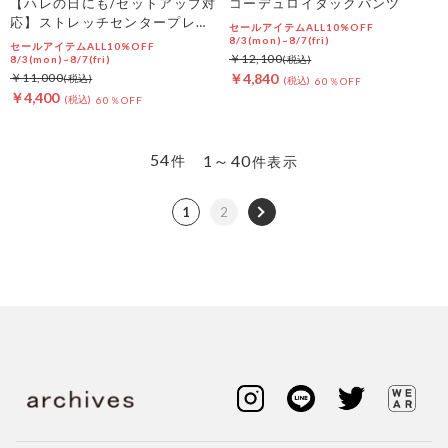
【ハレの日にも/セットアップ対
コーデュロイタックパンツ
応】ストレッチセンタープレス
セールアイテムALL10%OFF
パンツ
8/3(mon)~8/7(fri)
セールアイテムALL10%OFF
￥12,100
8/3(mon)~8/7(fri)
￥11,000
￥4,840
60％OFF
￥4,400
60％OFF
54
1～40
件
件表示
1
2