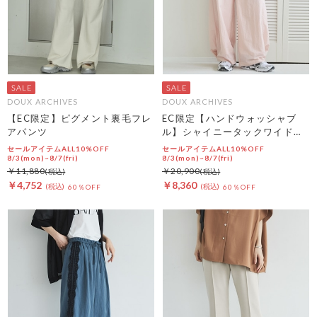
DOUX ARCHIVES
DOUX ARCHIVES
【EC限定】ピグメント裏毛フレ
EC限定【ハンドウォッシャブ
アパンツ
ル】シャイニータックワイドパ
ンツ
セールアイテムALL10%OFF
セールアイテムALL10%OFF
8/3(mon)~8/7(fri)
8/3(mon)~8/7(fri)
￥11,880
￥20,900
￥4,752
￥8,360
60％OFF
60％OFF