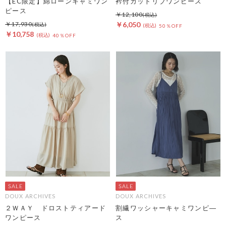
【EC限定】綿ローンキャミワン
衿付カットリブワンピース
ピース
￥12,100
￥17,930
￥6,050
50％OFF
￥10,758
40％OFF
DOUX ARCHIVES
DOUX ARCHIVES
２ＷＡＹ ドロストティアード
割繊ワッシャーキャミワンピ―
ワンピース
ス