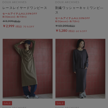
DOUX ARCHIVES
DOUX ARCHIVES
レースレイヤードワンピース
割繊ワッシャーキャミワンピ―
ス
セールアイテムALL10%OFF
8/3(mon)~8/7(fri)
セールアイテムALL10%OFF
￥9,999
8/3(mon)~8/7(fri)
￥2,999
￥13,200
70％OFF
￥5,280
60％OFF
DOUX ARCHIVES
DOUX ARCHIVES