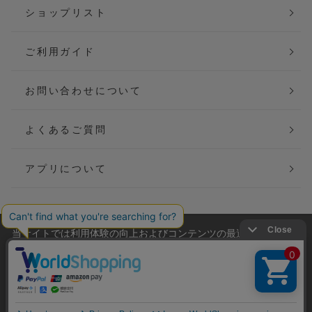
ショップリスト
ご利用ガイド
お問い合わせについて
よくあるご質問
アプリについて
当サイトでは利用体験の向上およびコンテンツの最適な提供、ト
会社概要
特定商取引法に基づく表記
ラフィックの分析を目的としてCookieを使用しています。
サイトの閲覧を継続された場合、Cookieの利用に同意したことも
ご利用規約
個人情報保護方針
のといたします。
詳細については
プライバシーポリシー
をご確認ください。
Copyright(C) P&M co.,ltd All Rights Reserved.
承諾する