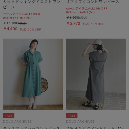
カットドッキングドロストワン
リブタフタコンビワンピース
ピース
セールアイテムALL10%OFF
8/3(mon)~8/7(fri)
セールアイテムALL10%OFF
￥6,930
8/3(mon)~8/7(fri)
￥11,000
￥2,772
60％OFF
￥4,400
60％OFF
DOUX ARCHIVES
DOUX ARCHIVES
タックフレアシャツワンピース
２ＷＡＹピグメントカットワン