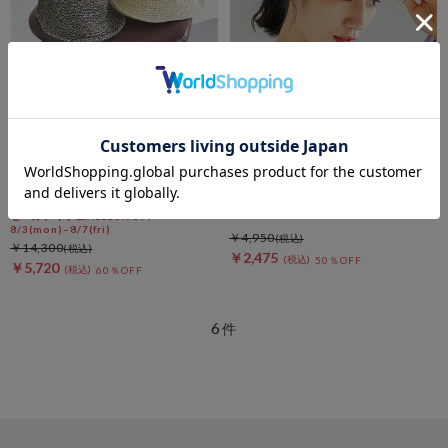
DOUX ARCHIVES
DOUX ARCHIVES
クロシェバケットハット
［コントロールフリーク］シャ
ギーキャップ
セールアイテムALL10%OFF
8/3(mon)~8/7(fri)
￥4,950
￥14,300
￥2,475
50％OFF
￥5,720
60％OFF
6
件