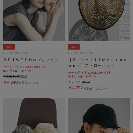
DOUX ARCHIVES
DOUX ARCHIVES
ＢＥＴＷＥＥＮロゴキャップ
【ＢｅｎｅｌｌｉＭｏｎｔａｃ
ｏｎｅ】ストローハット
セールアイテムALL10%OFF
8/3(mon)~8/7(fri)
セールアイテムALL10%OFF
￥12,100
8/3(mon)~8/7(fri)
￥4,840
￥7,920
60％OFF
￥4,752
40％OFF