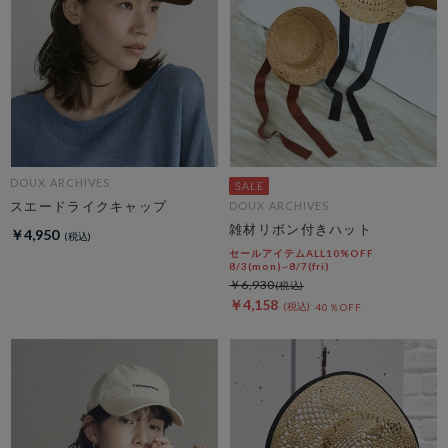
DOUX ARCHIVES
スエードライクキャップ
DOUX ARCHIVES
雑材リボン付きハット
￥4,950
セールアイテムALL10%OFF
8/3(mon)~8/7(fri)
￥6,930
￥4,158
40％OFF