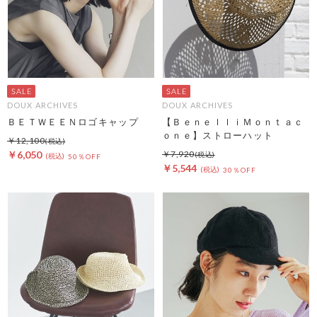
DOUX ARCHIVES
DOUX ARCHIVES
ＢＥＴＷＥＥＮロゴキャップ
【ＢｅｎｅｌｌｉＭｏｎｔａｃ
ｏｎｅ】ストローハット
￥12,100
￥6,050
￥7,920
50％OFF
￥5,544
30％OFF