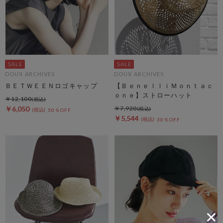
DOUX ARCHIVES
DOUX ARCHIVES
ＢＥＴＷＥＥＮロゴキャップ
【ＢｅｎｅｌｌｉＭｏｎｔａｃ
ｏｎｅ】ストローハット
￥12,100
￥6,050
￥7,920
50％OFF
￥5,544
30％OFF