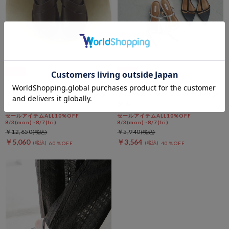
DOUX ARCHIVES
DOUX ARCHIVES
クロスデザインフラットサンダ
ナローストラップミュールサン
ル
ダル
セールアイテムALL10%OFF
セールアイテムALL10%OFF
8/3(mon)~8/7(fri)
8/3(mon)~8/7(fri)
￥12,650
￥5,940
￥5,060
￥3,564
60％OFF
40％OFF