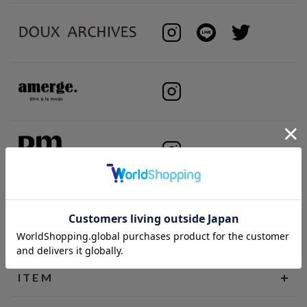
BRAND
ITEM