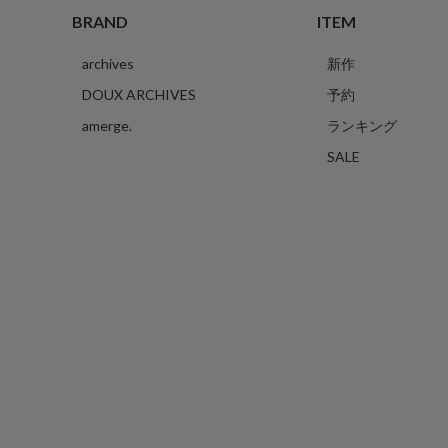
BRAND
ITEM
archives
新作
DOUX ARCHIVES
予約
amerge.
ランキング
SALE