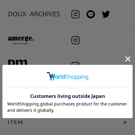
BRAND
ITEM