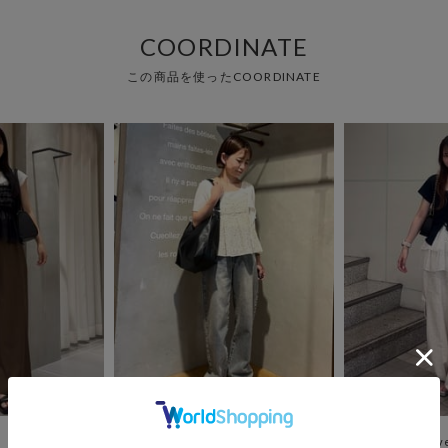
COORDINATE
この商品を使ったCOORDINATE
archives
archiv