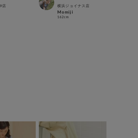
9店
横浜ジョイナス店
仙台
Momiji
yui
162cm
161c