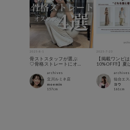
2025-8-1
2025-7-23
骨ストスタッフが選ぶ
【掲載ワンピは
♡骨格ストレートにオ
10%OFF‼︎】
ススメtops4選
りワンピース！
archives
archives
立川ルミネ店
仙台エス
moemin
ヨウ
157cm
161cm