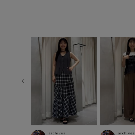
archives
archives