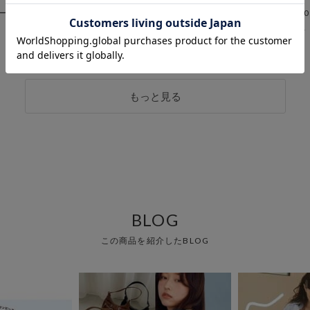
ートタワーモール
町田ルミネ店
渋谷10
misato
RINA
151cm
152cm
もっと見る
BLOG
この商品を紹介したBLOG