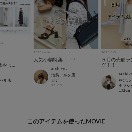
2025-6-16
2025-6-5
人気小物特集！！！
５月の売筋ラ
夏はやっぱ
グ！！
archives
archiv
池袋アルタ店
パル店
横浜ル
カナ
160cm
ヤマシ
152cm
このアイテムを使ったMOVIE