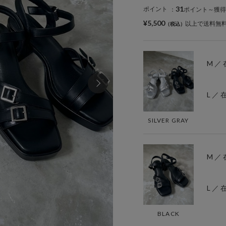
31
ポイント
：
ポイント～獲得
¥5,500
以上で送料無
M ／
L ／
SILVER GRAY
M ／
L ／
BLACK