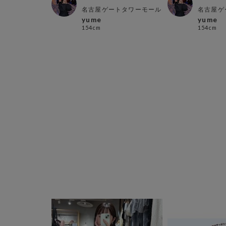
エスト店
名古屋ゲートタワーモール
名古屋ゲ
i yuzuka
yume
yume
154cm
154cm