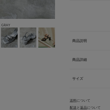
 GRAY
商品説明
商品詳細
サイズ
送料
について
配送
と
返品
について