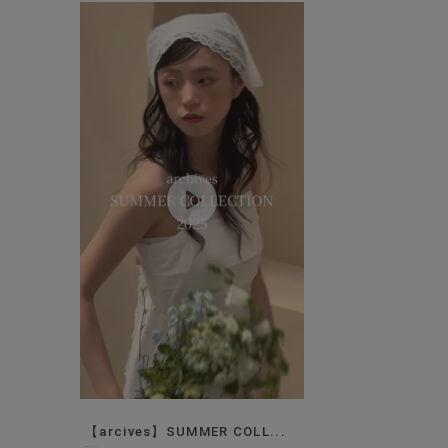
【arcives】SUMMER COLL...
model:H165