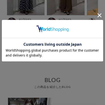
archives
archives
arc
スト
名古屋ゲートタワ
名古屋ゲートタワ
町田
misa
ーモール
ーモール
151
ka
yume
yume
154cm
154cm
もっと見る
BLOG
この商品を紹介したBLOG