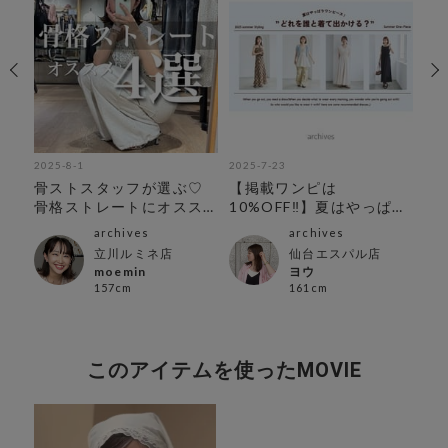
2025-8-1
2025-7-23
202
ア
骨ストスタッフが選ぶ♡
【掲載ワンピは
人
骨格ストレートにオスス
10%OFF‼︎】夏はやっぱり
メtops4選
ワンピース！
archives
archives
立川ルミネ店
仙台エスパル店
moemin
ヨウ
157cm
161cm
このアイテムを使ったMOVIE