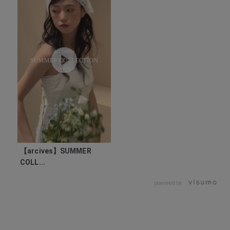
【arcives】SUMMER
COLL...
powered by