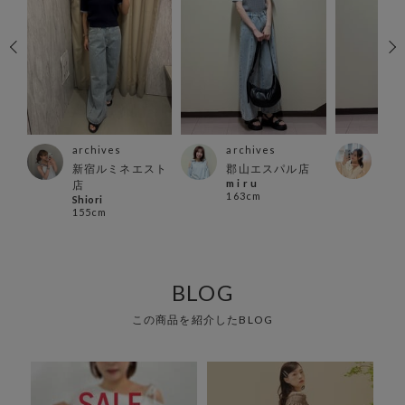
arc
archives
archives
店
郡山
新宿ルミネエスト
郡山エスパル店
おと
m i r u
店
162
163cm
Shiori
155cm
BLOG
この商品を紹介したBLOG