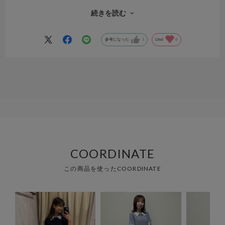
す。しっかり素材のニット系（？）ではありますが、ボタンを付け外
しするときにニットが伸びないか心配に思ったけれど、ボタンを外さ
続きを読む
なくても脱ぎ着できるくらいの首の開きがあって安心しました。
参考になった
1
Like!
0
COORDINATE
この商品を使ったCOORDINATE