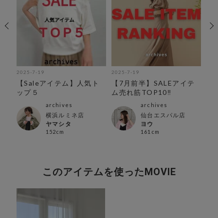
2025-7-19
2025-7-19
202
紹
【Saleアイテム】人気ト
【7月前半】SALEアイテ
SU
ップ５
ム売れ筋TOP10‼︎
archives
archives
横浜ルミネ店
仙台エスパル店
ヤマシタ
ヨウ
152cm
161cm
このアイテムを使ったMOVIE