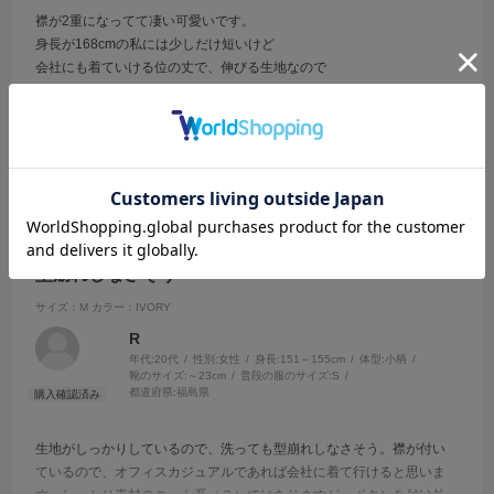
襟が2重になってて凄い可愛いです。
身長が168cmの私には少しだけ短いけど
会社にも着ていける位の丈で、伸びる生地なので
動きやすさもある！
参考になった
0
Like!
0
2025.6.15
型崩れしなさそう
サイズ：M
カラー：IVORY
R
年代:
20代
性別:
女性
身長:
151～155cm
体型:
小柄
靴のサイズ:
～23cm
普段の服のサイズ:
S
都道府県:
福島県
生地がしっかりしているので、洗っても型崩れしなさそう。襟が付い
ているので、オフィスカジュアルであれば会社に着て行けると思いま