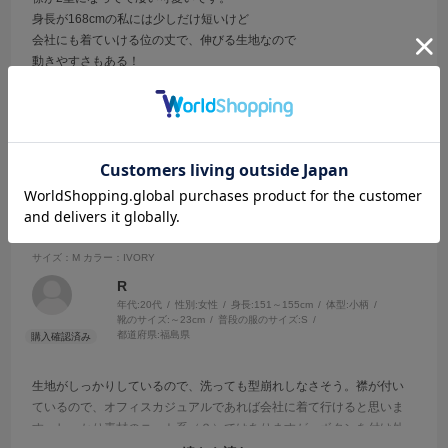
身長が168cmの私には少しだけ短いけど
会社にも着ていける位の丈で、伸びる生地なので
動きやすさもある！
参考になった
0
Like!
0
2025.6.15
型崩れしなさそう
サイズ：M
カラー：IVORY
R
年代:
20代
性別:
女性
身長:
151～155cm
体型:
小柄
靴のサイズ:
～23cm
普段の服のサイズ:
S
都道府県:
福島県
生地がしっかりしているので、洗っても型崩れしなさそう。襟が付い
ているので、オフィスカジュアルであれば会社に着て行けると思いま
す。しっかり素材のニット系（？）ではありますが、ボタンを付け外