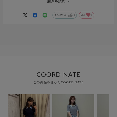
しするときにニットが伸びないか心配に思ったけれど、ボタンを外さ
続きを読む
なくても脱ぎ着できるくらいの首の開きがあって安心しました。
参考になった
1
Like!
0
COORDINATE
この商品を使ったCOORDINATE