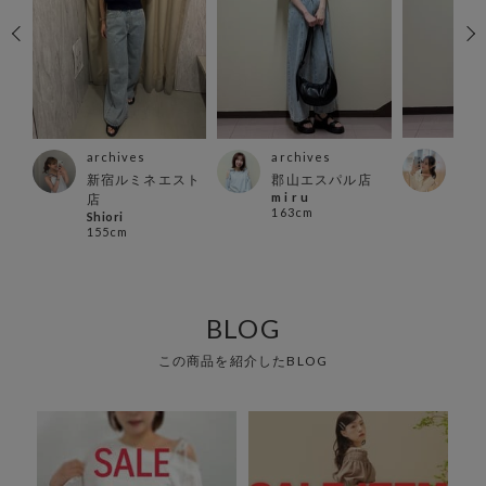
arc
archives
archives
店
郡山
新宿ルミネエスト
郡山エスパル店
おと
m i r u
店
162
163cm
Shiori
155cm
BLOG
この商品を紹介したBLOG