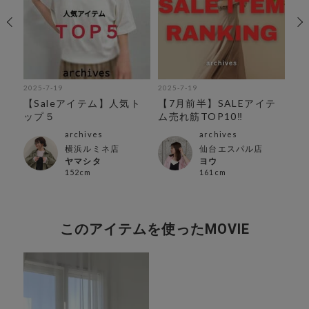
2025-7-19
2025-7-19
202
紹
【Saleアイテム】人気ト
【7月前半】SALEアイテ
SU
ップ５
ム売れ筋TOP10‼︎
archives
archives
横浜ルミネ店
仙台エスパル店
ヤマシタ
ヨウ
152cm
161cm
このアイテムを使ったMOVIE