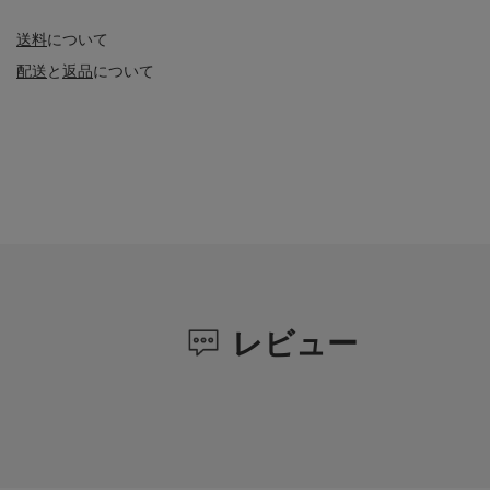
送料
について
配送
と
返品
について
レビュー