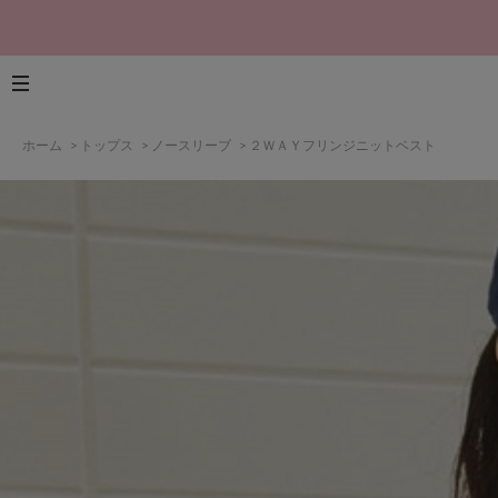
ホーム
>
トップス
>
ノースリーブ
>
２ＷＡＹフリンジニットベスト