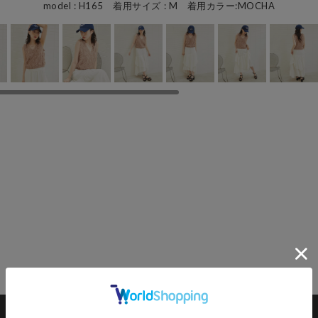
model : H165 着用サイズ : M 着用カラー:MOCHA
カートに入れる