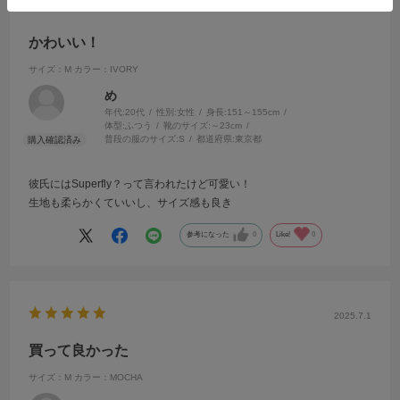
2025.7.17
かわいい！
サイズ：M
カラー：IVORY
め
年代:
20代
性別:
女性
身長:
151～155cm
体型:
ふつう
靴のサイズ:
～23cm
普段の服のサイズ:
S
都道府県:
東京都
彼氏にはSuperfly？って言われたけど可愛い！
生地も柔らかくていいし、サイズ感も良き
参考になった
0
Like!
0
2025.7.1
買って良かった
サイズ：M
カラー：MOCHA