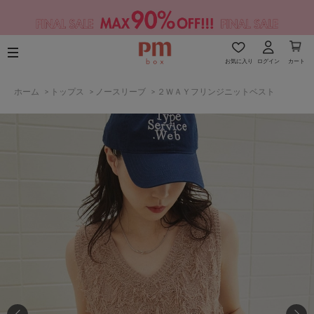
お気に入り
ログイン
カート
ホーム
>
トップス
>
ノースリーブ
>
２ＷＡＹフリンジニットベスト