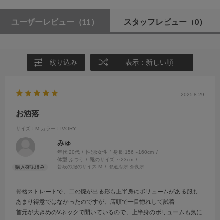
ユーザーレビュー
（11）
スタッフレビュー
（0）
絞り込み
表示：新しい順
2025.8.29
お洒落
サイズ：M
カラー：IVORY
みゅ
年代:
20代
性別:
女性
身長:
156～160cm
体型:
ふつう
靴のサイズ:
～23cm
普段の服のサイズ:
M
都道府県:
奈良県
骨格ストレートで、二の腕が出る形も上半身にボリュームがある服も
あまり得意ではなかったのですが、店頭で一目惚れして試着
首元が大きめのVネックで開いているので、上半身のボリュームも気に