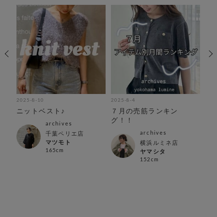
2025-8-10
2025-8-4
202
お
ニットベスト♪
７月の売筋ランキン
越
ー♪
グ！！
気
archives
archives
千葉ペリエ店
マツモト
横浜ルミネ店
165cm
ヤマシタ
152cm