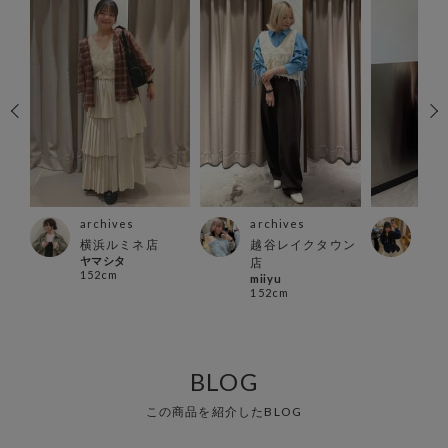
archives
archives
arc
横浜ルミネ店
越谷レイクタウン
大宮
ヤマシタ
あや
店
152cm
155
miiyu
152cm
BLOG
この商品を紹介したBLOG