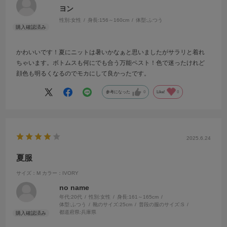
ヨン
性別:
女性
身長:
156～160cm
体型:
ふつう
かわいいです！夏にニットは暑いかなぁと思いましたがサラリと着れ
ちゃいます。ボトムスも何にでも合う万能ペスト！色で迷ったけれど
顔色も明るくなるのでモカにして良かったです。
参考になった
0
Like!
0
2025.6.24
夏服
サイズ：M
カラー：IVORY
no name
年代:
20代
性別:
女性
身長:
161～165cm
体型:
ふつう
靴のサイズ:
25cm
普段の服のサイズ:
S
都道府県:
兵庫県