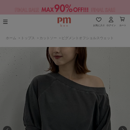
お気に入り
ログイン
カート
ホーム
>
トップス
>
カットソー
>
ピグメントオフショルスウェット