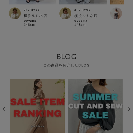
archives
archives
arc
横浜ルミネ店
横浜ルミネ店
町田
ooyama
ooyama
misa
148cm
148cm
151
BLOG
この商品を紹介したBLOG