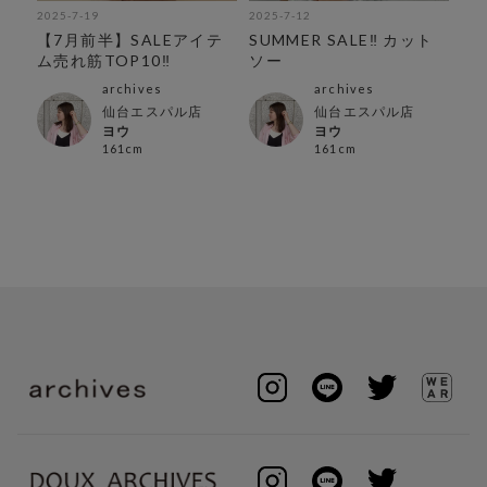
2025-7-19
2025-7-12
202
紹
【7月前半】SALEアイテ
SUMMER SALE‼︎ カット
夏
ム売れ筋TOP10‼︎
ソー
テ
archives
archives
仙台エスパル店
仙台エスパル店
ヨウ
ヨウ
161cm
161cm