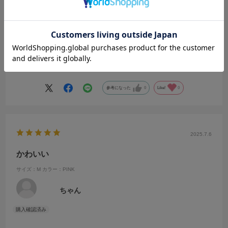
黒のロングスカートに合うトップスを探していました。
こちらのトップスは襟の形が可愛くて一目惚れでした。
同じ型て丈が長めのものもあり迷いましたが、ロングスカートとのバ
ランスの良いショート丈の方を購入しました。
続きを読む
色もシンプルなので、この夏活躍しそうです。
中間の丈のものがあれば、デニムにも合わせやすいだろうなと思いま
した。
参考になった
0
Like!
0
2025.7.6
かわいい
サイズ：M
カラー：PINK
ちゃん