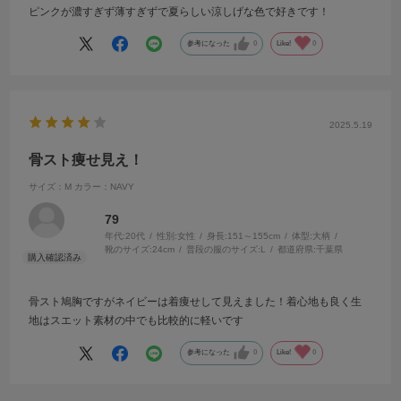
ピンクが濃すぎず薄すぎずで夏らしい涼しげな色で好きです！
参考になった
0
Like!
0
2025.5.19
骨スト痩せ見え！
サイズ：M
カラー：NAVY
79
年代:
20代
性別:
女性
身長:
151～155cm
体型:
大柄
靴のサイズ:
24cm
普段の服のサイズ:
L
都道府県:
千葉県
骨スト鳩胸ですがネイビーは着痩せして見えました！着心地も良く生
地はスエット素材の中でも比較的に軽いです
参考になった
0
Like!
0