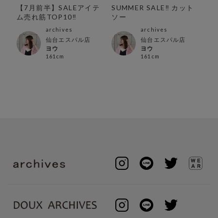
紹
【7月前半】SALEアイテ
SUMMER SALE‼︎ カット
夏
ム売れ筋TOP10‼︎
ソー
テ
archives
archives
仙台エスパル店
仙台エスパル店
ヨウ
ヨウ
161cm
161cm