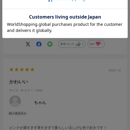
黒のロングスカートに合うトップスを探していました。
こちらのトップスは襟の形が可愛くて一目惚れでした。
同じ型て丈が長めのものもあり迷いましたが、ロングスカートとのバ
ランスの良いショート丈の方を購入しました。
続きを読む
色もシンプルなので、この夏活躍しそうです。
中間の丈のものがあれば、デニムにも合わせやすいだろうなと思いま
した。
参考になった
0
Like!
0
2025.7.6
かわいい
サイズ：M
カラー：PINK
ちゃん
ピンクが濃すぎず薄すぎずで夏らしい涼しげな色で好きです！