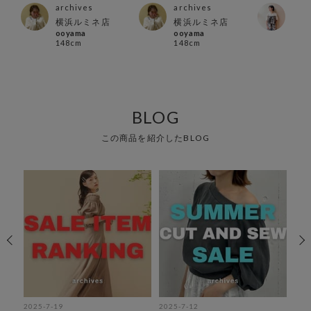
archives
archives
arc
横浜ルミネ店
横浜ルミネ店
町田
ooyama
ooyama
misa
148cm
148cm
151
BLOG
この商品を紹介したBLOG
2025-7-19
2025-7-12
202