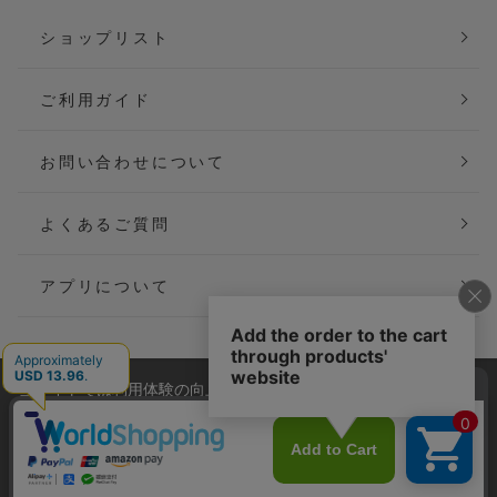
ショップリスト
ご利用ガイド
お問い合わせについて
よくあるご質問
アプリについて
当サイトでは利用体験の向上およびコンテンツの最適な提供、ト
会社概要
特定商取引法に基づく表記
ラフィックの分析を目的としてCookieを使用しています。
サイトの閲覧を継続された場合、Cookieの利用に同意したことも
ご利用規約
個人情報保護方針
のといたします。
詳細については
プライバシーポリシー
をご確認ください。