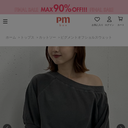
お気に入り
ログイン
カート
ホーム
>
トップス
>
カットソー
>
ピグメントオフショルスウェット