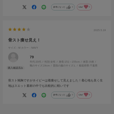
参考になった
0
Like!
0
2025.5.19
骨スト痩せ見え！
サイズ：M
カラー：NAVY
79
年代:
20代
性別:
女性
身長:
151～155cm
体型:
大柄
靴のサイズ:
24cm
普段の服のサイズ:
L
都道府県:
千葉県
骨スト鳩胸ですがネイビーは着痩せして見えました！着心地も良く生
地はスエット素材の中でも比較的に軽いです
参考になった
0
Like!
0